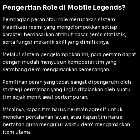
Pengertian Role di Mobile Legends?
Pembagian peran atau role merupakan sistem
klasifikasi resmi yang mengelompokkan setiap
karakter berdasarkan atribut dasar, jenis statistik,
serta fungsi mekanik skill yang dimilikinya.
Melalui sistem pengelompokan ini, para pemain dapat
dengan mudah menyusun komposisi tim yang
seimbang demi mengamankan kemenangan.
Pemilihan peran yang tepat sangat dipengaruhi oleh
strategi permainan yang ingin dijalankan oleh suatu
tim sejak menit awal pertempuran.
Misalnya, kapan tim harus bermain agresif untuk
menekan pertahanan lawan, atau kapan tim harus
bertahan guna mengulur waktu demi mengamankan
item utama.