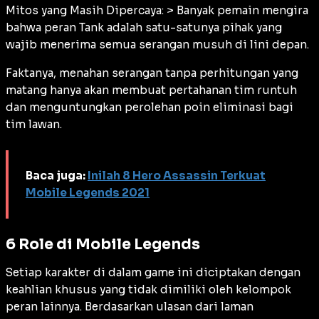
Mitos yang Masih Dipercaya: > Banyak pemain mengira
bahwa peran Tank adalah satu-satunya pihak yang
wajib menerima semua serangan musuh di lini depan.
Faktanya, menahan serangan tanpa perhitungan yang
matang hanya akan membuat pertahanan tim runtuh
dan menguntungkan perolehan poin eliminasi bagi
tim lawan.
Baca juga:
Inilah 8 Hero Assassin Terkuat
Mobile Legends 2021
6 Role di Mobile Legends
Setiap karakter di dalam game ini diciptakan dengan
keahlian khusus yang tidak dimiliki oleh kelompok
peran lainnya. Berdasarkan ulasan dari laman