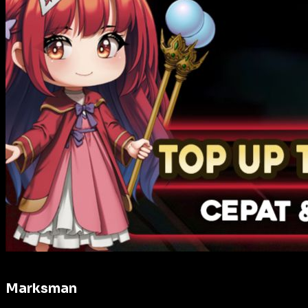
Marksman