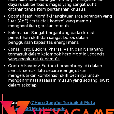
daya rusak berbasis magis yang sangat sulit
ditahan tanpa item pertahanan khusus.
Spesialisasi: Memiliki jangkauan area serangan yang
luas (AoE) serta efek kontrol yang mampu
menghentikan gerakan musuh.
Kelemahan: Sangat bergantung pada durasi
pemulihan skill dan sangat boros dalam
penggunaan kapasitas energi mana.
Jenis Hero: Eudora, Pharsa, Valir, dan
Nana
yang
termasuk dalam kelompok
hero Mobile Legends
yang cocok untuk pemula
.
Contoh Kasus: > Eudora bersembunyi di dalam
semak-semak, lalu secara mengejutkan
mengeluarkan kombinasi skill petirnya untuk
mengeliminasi assassin musuh yang sedang lewat
dalam sekejap.
Baca juga:
7 Hero Jungler Terbaik di Meta
Season 30 Mobile Legends