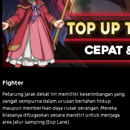
Fighter
Petarung jarak dekat ini memiliki keseimbangan yang
sangat sempurna dalam urusan bertahan hidup
maupun memberikan daya rusak serangan. Mereka
biasanya ditugaskan secara mandiri untuk menjaga
area jalur samping (Exp Lane).