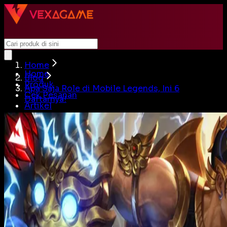
Home
Home
Blog
Produk
Apa Saja Role di Mobile Legends, Ini 6
Cek Pesanan
Daftarnya!
Artikel
Beli Akun
Jual Akun
Cari
Login
Home
Produk
Cek Pesanan
Artikel
Beli Akun
Jual Akun