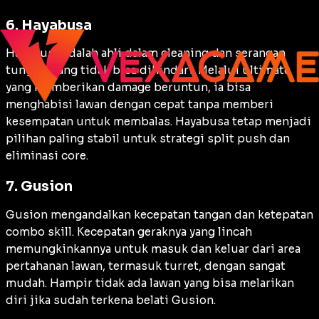
6. Hayabusa
Hayabusa adalah ahli dalam
cleaning
dan serangan
tunggal yang tidak bisa dihindari. Melalui
ultimate
yang memberikan
damage
beruntun, ia bisa
menghabisi lawan dengan cepat tanpa memberi
kesempatan untuk membalas. Hayabusa tetap menjadi
pilihan paling stabil untuk strategi
split push
dan
eliminasi
core
.
7. Gusion
Gusion mengandalkan kecepatan tangan dan ketepatan
combo skill
. Kecepatan geraknya yang lincah
memungkinkannya untuk masuk dan keluar dari area
pertahanan lawan, termasuk
turret
, dengan sangat
mudah. Hampir tidak ada lawan yang bisa melarikan
diri jika sudah terkena belati Gusion.