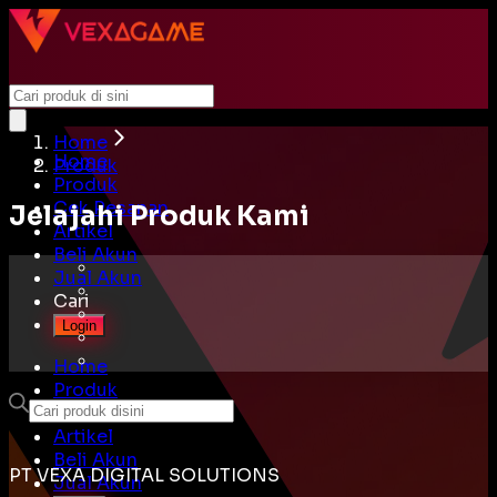
Home
Home
Produk
Produk
Cek Pesanan
Jelajahi Produk Kami
Artikel
Beli Akun
Jual Akun
Cari
Login
Home
Produk
Cek Pesanan
Artikel
Beli Akun
PT VEXA DIGITAL SOLUTIONS
Jual Akun