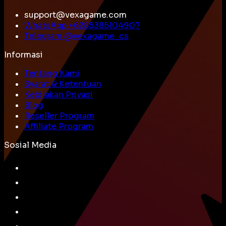
support@vexagame.com
WhatsApp +
6285385104907
Telegram @
vexagame_cs
Informasi
Tentang Kami
Syarat & Ketentuan
Kebijakan Privasi
Blog
Reseller Program
Affiliate Program
Sosial Media