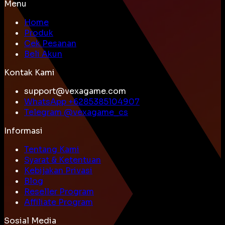
Menu
Home
Produk
Cek Pesanan
Beli Akun
Kontak Kami
support@vexagame.com
WhatsApp +
6285385104907
Telegram @
vexagame_cs
Informasi
Tentang Kami
Syarat & Ketentuan
Kebijakan Privasi
Blog
Reseller Program
Affiliate Program
Sosial Media