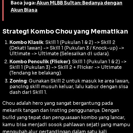
Baca juga:
Akun MLBB Sultan: Bedanya dengan
Akun Biasa
Strategi Kombo Chou yang Mematikan
Kombo Klasik
: Skill 1 (Pukulan 1 & 2) -> Skill 2
(Dekati lawan) -> Skill 1 (Pukulan 3 /
Knock-up
) ->
Ultimate -> Ultimate (Selesaikan di udara).
Kombo Penculik (Flicker)
: Skill 1 (Pukulan 1 & 2) ->
Skill 1 (Pukulan 3) -> Skill 2 + Flicker -> Ultimate
(Tendang ke belakang).
Zoning
: Gunakan Skill 2 untuk masuk ke area lawan,
pancing skill musuh keluar, lalu kabur dengan sisa
dash
dari Skill 1.
Chou adalah hero yang sangat bergantung pada
mekanik tangan dan insting penggunanya. Dengan
build
yang tepat dan penguasaan kombo yang lancar,
kamu bisa menjadi sosok pahlawan sejati yang mampu
mengubah alur pertandingan dalam satu kali