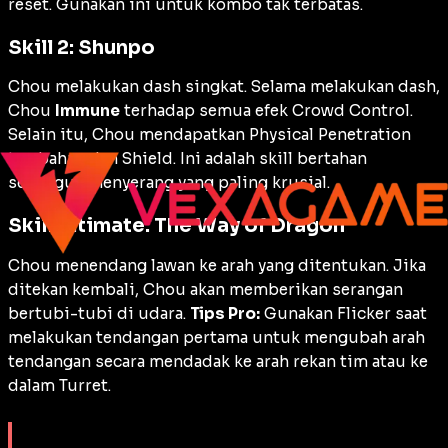
reset
. Gunakan ini untuk kombo tak terbatas.
Skill 2: Shunpo
Chou melakukan
dash
singkat. Selama melakukan
dash
,
Chou
Immune
terhadap semua efek
Crowd Control
.
Selain itu, Chou mendapatkan
Physical Penetration
tambahan dan
Shield
. Ini adalah skill bertahan
sekaligus menyerang yang paling krusial.
Skill Ultimate: The Way of Dragon
Chou menendang lawan ke arah yang ditentukan. Jika
ditekan kembali, Chou akan memberikan serangan
bertubi-tubi di udara.
Tips Pro:
Gunakan
Flicker
saat
melakukan tendangan pertama untuk mengubah arah
tendangan secara mendadak ke arah rekan tim atau ke
dalam
Turret
.