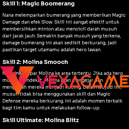
Skill 1: Magic Boomerang
Nana melemparkan bumerang yang memberikan
Magic
Damage
dan efek
Slow
. Skill ini sangat efektif untuk
membersihkan
minion
atau mencicil darah musuh
dari jarak jauh. Semakin banyak musuh yang terkena,
damage
bumerang ini akan sedikit berkurang, jadi
pastikan target utamamu adalah hero lawan.
Skill 2: Molina Smooch
Nana melempar Molina ke area tertentu. Jika ada hero
musuh mendekat, Molina akan mengejar dan
mengubah mereka menjadi kucing. Dalam wujud ini,
musuh tidak bisa menggunakan skill dan
Magic
Defense
mereka berkurang. Ini adalah momen terbaik
bagi tim kamu untuk melakukan
follow-up
.
Skill Ultimate: Molina Blitz