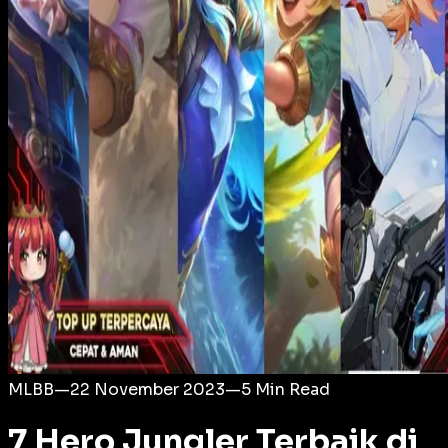
Login
MLBB
—
22 November 2023
—
5
Min Read
7 Hero Jungler Terbaik di