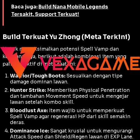
Baca juga:
Build Nana Mobile Legends
Tersakit, Support Terkuat!
Build Terkuat Yu Zhong (Meta Terkini)
Untuk memaksimalkan potensi
Spell Vamp
dan
ketahanannya, berikut adalah kombinasi item yang
paling efektif di meta saat ini:
Warrior/Tough Boots:
Sesuaikan dengan tipe
damage dominan lawan.
Hunter Strike:
Memberikan
Physical Penetration
dan tambahan
Movement Speed
untuk mengejar
lawan setelah kombo skill.
Bloodlust Axe:
Item wajib untuk memperkuat
Spell Vamp
agar regenerasi HP dari skill semakin
deras.
Dominance Ice:
Sangat krusial untuk mengurangi
Attack Speed
dan
Shield/Regen
lawan di
EXP Lane
.