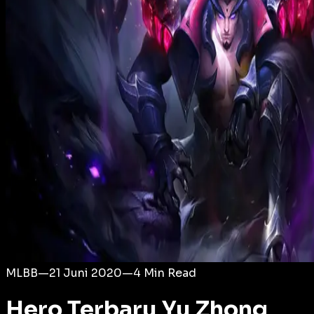
Login
MLBB
—
21 Juni 2020
—
4
Min Read
Hero Terbaru Yu Zhong