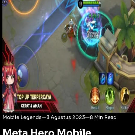
Login
Mobile Legends
—
3 Agustus 2023
—
8
Min Read
Meta Hero Mobile