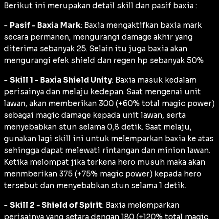
Berikut ini merupakan detail skill dan pasif baxia :
-
Pasif - Baxia Mark
: Baxia mengaktifkan baxia mark
secara permanen, mengurangi damage akhir yang
diterima sebanyak 25. Selain itu juga baxia akan
mengurangi efek shield dan regen hp sebanyak 50%
-
Skill 1 - Baxia Shield Unity
: Baxia masuk kedalam
perisainya dan melaju kedepan. Saat mengenai unit
lawan, akan memberikan 300 (+60% total magic power)
sebagai magic damage kepada unit lawan, serta
menyebabkan stun selama 0,8 detik. Saat melaju,
gunakan lagi skill ini untuk melemparkan baxia ke atas
sehingga dapat melewati rintangan dan minion lawan.
Ketika melompat jika terkena hero musuh maka akan
menmberikan 375 (+75% magic power) kepada hero
tersebut dan menyebabkan stun selama 1 detik.
-
Skill 2 - Shield of Spirit
: Baxia melemparkan
perisainya yang setara dengan 180 (+120% total magic