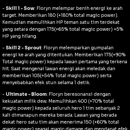
-
Skill 1 - Sow
: Floryn melempar benih energi ke arah
target. Memberikan 180 (+180% total magic power).
Kemudian memulihkan HP teman satu tim terdekat
yang setara dengan 175(+65% total magic power) +5%
HP yang hilang.
-
Skill 2 - Sprout
: Floryn melemparkan gumpalan
energi ke arah yang ditentukan. Memberikan 175(+90%
Total magic power) kepada lawan pertama yang terkena
hit. Saat mengenai lawan energi akan meledak dan
memberikan 105(+54% Total magic power) serta
menyebabkan efek stun selama 1 detik.
-
Ultimate - Bloom
: Floryn beresonansi dengan
kekuatan milik dew. Memulihkan 400 (+70% total
magic power) kepada seluruh hero 1 tim sebanyak 2
kali dimanapun mereka berada. Lawan yang berada
dekat hero satu tim akan menerima 150 (+60% total
magic power) seagai magic damage dan mendapat efek