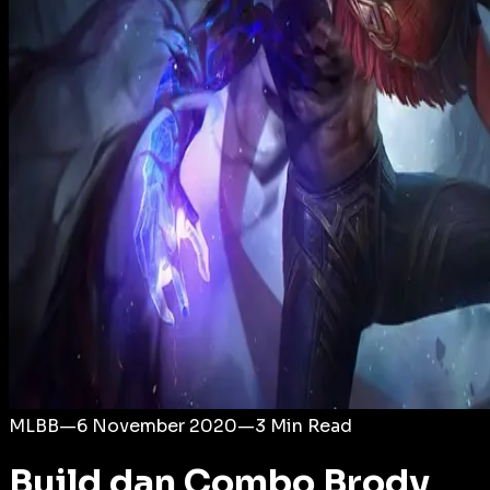
Login
MLBB
—
6 November 2020
—
3
Min Read
Build dan Combo Brody