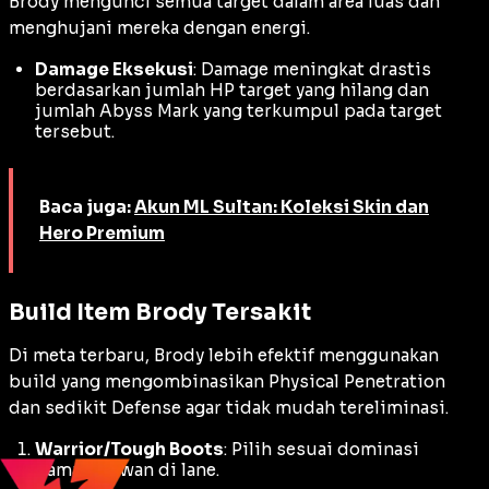
Brody mengunci semua target dalam area luas dan
menghujani mereka dengan energi.
Damage Eksekusi
:
Damage
meningkat drastis
berdasarkan jumlah HP target yang hilang dan
jumlah
Abyss Mark
yang terkumpul pada target
tersebut.
Baca juga:
Akun ML Sultan: Koleksi Skin dan
Hero Premium
Build Item Brody Tersakit
Di meta terbaru, Brody lebih efektif menggunakan
build
yang mengombinasikan
Physical Penetration
dan sedikit
Defense
agar tidak mudah tereliminasi.
Warrior/Tough Boots
: Pilih sesuai dominasi
damage
lawan di
lane
.