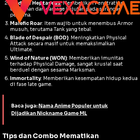
Blade of Heptaseas
: Memberikan
Penetration
tambahan dan
damage
kejutan pada serangan
pertama.
Malefic Roar
: Item wajib untuk menembus
Armor
musuh, terutama
Tank
yang tebal.
Blade of Despair (BOD)
: Meningkatkan
Physical
Attack
secara masif untuk memaksimalkan
Ultimate
.
Wind of Nature (WON)
: Memberikan imunitas
terhadap
Physical Damage
, sangat krusial saat
berduel dengan sesama
Marksman
.
Immortality
: Memberikan kesempatan hidup kedua
di fase
late game
.
Baca juga:
Nama Anime Populer untuk
Dijadikan Nickname Game ML
Tips dan Combo Mematikan