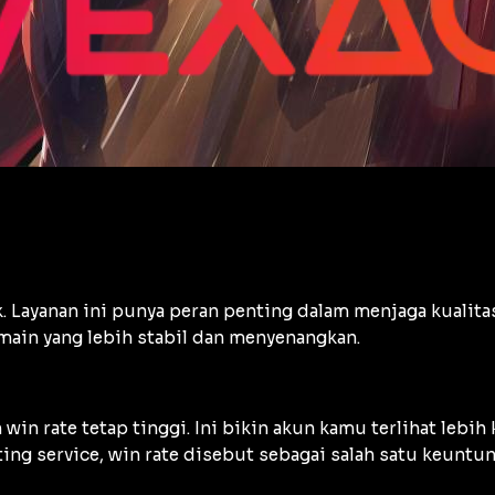
. Layanan ini punya peran penting dalam menjaga kualita
main yang lebih stabil dan menyenangkan.
in rate tetap tinggi. Ini bikin akun kamu terlihat lebih
ng service, win rate disebut sebagai salah satu keuntung