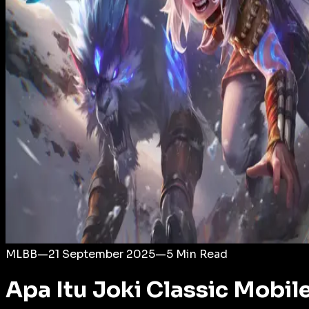
Login
MLBB
—
21 September 2025
—
5
Min Read
Apa Itu Joki Classic Mobi