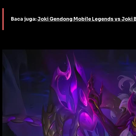
Baca juga:
Joki Gendong Mobile Legends vs Joki 