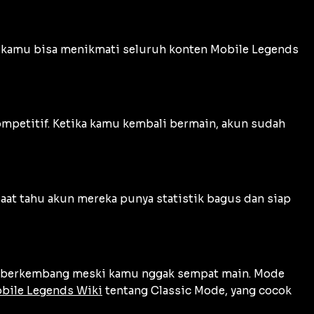
di kamu bisa menikmati seluruh konten Mobile Legends
ompetitif. Ketika kamu kembali bermain, akun sudah
saat tahu akun mereka punya statistik bagus dan siap
 dan berkembang meski kamu nggak sempat main. Mode
bile Legends Wiki
tentang Classic Mode, yang cocok