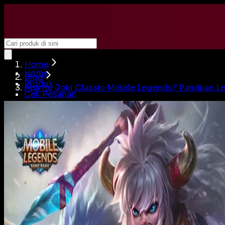
Home
Home
Blog
Produk
Apa Itu Joki Classic Mobile Legends? Panduan L
Cek Pesanan
Artikel
Beli Akun
Jual Akun
Cari
Login
Home
Produk
Cek Pesanan
Artikel
Beli Akun
Jual Akun