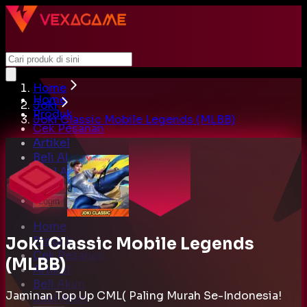
Home
Home
Joki
Produk
Joki Classic Mobile Legends (MLBB)
Cek Pesanan
Artikel
Beli Akun
Jual Akun
Cari
Login
Home
Joki Classic Mobile Legends
Produk
Cek Pesanan
(MLBB)
Artikel
Beli Akun
Jaminan Top Up CML( Paling Murah Se-Indonesia!
Jual Akun