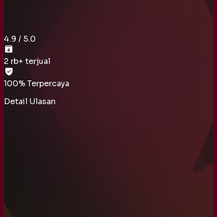
4.9
/ 5.0
2 rb
+ terjual
100% Terpercaya
Detail Ulasan