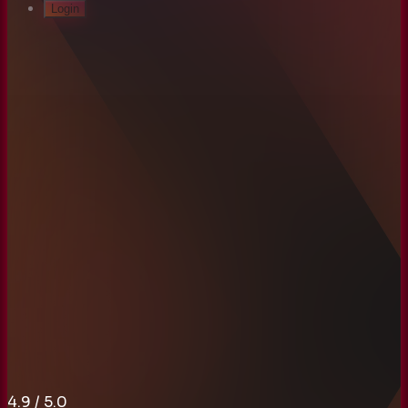
Login
4.9
/ 5.0