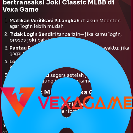
bertransaksi Joki Classic MLBB di
Vexa Game
Matikan Verifikasi 2‑Langkah
di akun Moonton
agar login lebih mudah.
Tidak Login Sendiri
tanpa izin—jika kamu login,
proses joki batal & dana hangus.
Pantau Proses
: tunggu sesuai estimasi waktu; jika
gagal login, admin akan menghubungi.
Login via Moonton
direkomendasikan untuk
kelancaran.
Ganti Password
segera setelah joki selesai kami
tidak bertanggung jawab jika kamu lalai.
Joki Classic MLBB di Vexa Game
Mau
win rate Classic naik
, misi harian/weekly kelar,
atau
latih hero pool
tanpa ribet? Serahkan ke
Joki
Classic Vexa Game
. Tim kami main
manual
, ramah
meta, dan jaga
KDA + MVP rate
biar profil kamu makin
cakep.