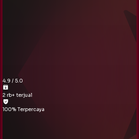
4.9
/ 5.0
2 rb
+ terjual
100% Terpercaya