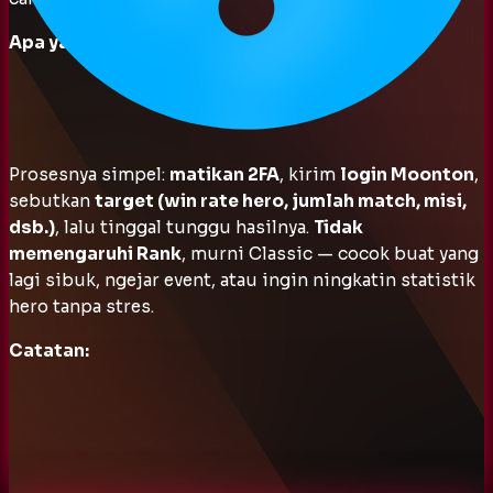
Apa yang kamu dapat:
Prosesnya simpel:
matikan 2FA
, kirim
login Moonton
,
sebutkan
target (win rate hero, jumlah match, misi,
dsb.)
, lalu tinggal tunggu hasilnya.
Tidak
memengaruhi Rank
, murni Classic — cocok buat yang
lagi sibuk, ngejar event, atau ingin ningkatin statistik
hero tanpa stres.
Catatan: