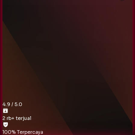
4.9
/ 5.0
2 rb
+ terjual
100% Terpercaya