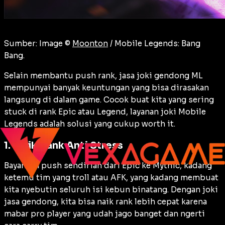
Sumber: Image ©
Moonton
/ Mobile Legends: Bang
Bang.
Selain membantu push rank, jasa joki gendong ML
mempunyai banyak keuntungan yang bisa dirasakan
langsung di dalam game. Cocok buat kita yang sering
stuck di rank Epic atau Legend, layanan joki Mobile
Legends adalah solusi yang cukup worth it.
1. Naik Rank Anti Stress
Bayangin push sendirian dari Epic ke Mythic, kadang
ketemu tim yang troll atau AFK, yang kadang membuat
kita nyebutin seluruh isi kebun binatang. Dengan joki
jasa gendong, kita bisa naik rank lebih cepat karena
mabar pro player yang udah jago banget dan ngerti