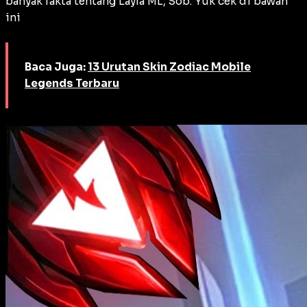
banyak fakta tentang Layla ML, Sob. Yuk cek di bawah
ini
Baca Juga:
13 Urutan Skin Zodiac Mobile
Legends Terbaru