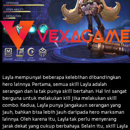
Layla mempunyai beberapa kelebihan dibandingkan
hero lainnya. Pertama, semua skill Layla adalah
serangan dan ia tak punya skill bertahan. Hal ini sangat
berguna untuk melakukan kill jika melakukan skill
combo. Kedua, Layla punya jangakaun serangan yang
jauh, bahkan bisa lebih jauh daripada hero marksman
lainnya. Oleh karena itu, Layla tak perlu menyerang
jarak dekat yang cukup berbahaya. Selain itu, skill Layla