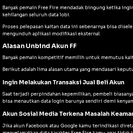
Banyak pemain Free Fire mendadak bingung ketika ingin 
kehilangan seluruh data lobi.
Proses pelepasan kaitan data ini sebenarnya bisa dise
mengunduh aplikasi modifikasi eksternal.
Alasan Unbind Akun FF
Banyak pemain kompetitif memilih untuk memutus kaitan
Berikut adalah lima alasan utama yang mendasari keput
Ingin Melakukan Transaksi Jual Beli Akun
Saat terjadi perpindahan kepemilikan, pembeli biasanya
bisa menautkan data login barunya sendiri demi kenyam
Akun Sosial Media Terkena Masalah Keama
Jika akun Facebook atau Google kamu terindikasi direta
menyelamatkan data karakter Free Fire kamu agar tidak i