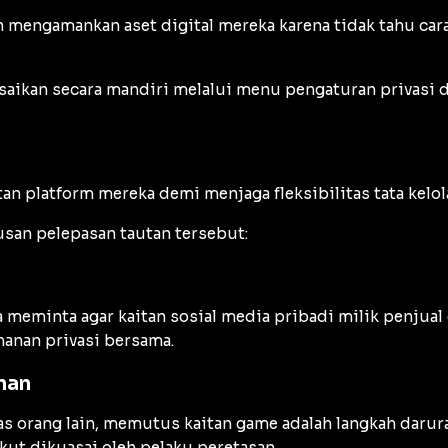
mengamankan aset digital mereka karena tidak tahu cara 
lesaikan secara mandiri melalui menu pengaturan privasi
 platform mereka demi menjaga fleksibilitas tata kelola
usan pelepasan tautan tersebut:
 meminta agar kaitan sosial media pribadi milik penjual 
anan privasi bersama.
nan
s orang lain, memutus kaitan game adalah langkah darura
kut dikuasai oleh pelaku peretasan.