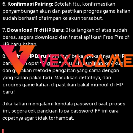
6.
Konfirmasi Pairing:
Setelah itu, konfirmasikan
penyambungan akun dan pastikan progres game kalian
sudah berhasil disimpan ke akun tersebut.
7.
Download FF di HP Baru:
Jika langkah di atas sudah
beres, segera download dan instal aplikasi Free Fire di
HP baru kalian.
8.
Login di HP Baru:
Akhirnya, buka aplikasinya di HP
baru, pilih opsi “Sign In” atau “Hubungkan ke Akun”,
dan gunakan metode pengaitan yang sama dengan
yang kalian pakai tadi. Masukkan detailnya, dan
progres game kalian dipastikan bakal muncul di HP
baru!
Jika kalian mengalami kendala password saat proses
ini, segera cek
panduan lupa password FF ini
cara
cepatnya agar tidak terhambat.