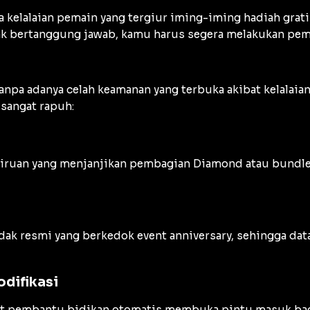
a kelalaian pemain yang tergiur iming-iming hadiah grati
dak bertanggung jawab, kamu harus segera melakukan pem
 tanpa adanya celah keamanan yang terbuka akibat kelalai
sangat rapuh:
iruan yang menjanjikan pembagian Diamond atau bundle g
ak resmi yang berkedok event anniversary, sehingga data
difikasi
heat pembantu bidikan otomatis membuka pintu masuk bag