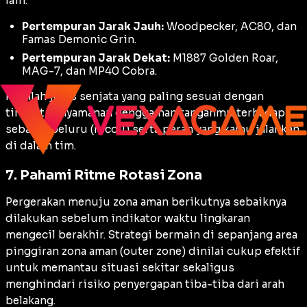
lain:
Pertempuran Jarak Jauh:
Woodpecker, AC80, dan
Famas Demonic Grin.
Pertempuran Jarak Dekat:
M1887 Golden Roar,
MAG-7, dan MP40 Cobra.
Pilihlah jenis senjata yang paling sesuai dengan
tingkat kenyamanan genggaman tanganmu terhadap
sebaran peluru (recoil) serta peran yang kamu jalankan
di dalam tim.
7. Pahami Ritme Rotasi Zona
Pergerakan menuju zona aman berikutnya sebaiknya
dilakukan sebelum indikator waktu lingkaran
mengecil berakhir. Strategi bermain di sepanjang area
pinggiran zona aman (outer zone) dinilai cukup efektif
untuk memantau situasi sekitar sekaligus
menghindari risiko penyergapan tiba-tiba dari arah
belakang.