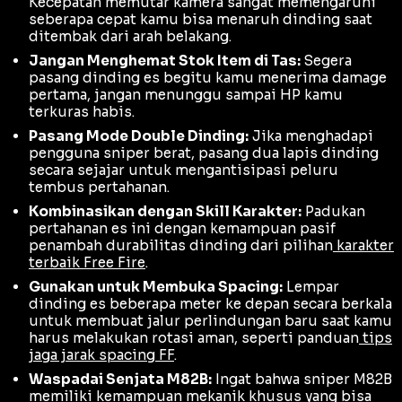
Kecepatan memutar kamera sangat memengaruhi
seberapa cepat kamu bisa menaruh dinding saat
ditembak dari arah belakang.
Jangan Menghemat Stok Item di Tas:
Segera
pasang dinding es begitu kamu menerima damage
pertama, jangan menunggu sampai HP kamu
terkuras habis.
Pasang Mode Double Dinding:
Jika menghadapi
pengguna sniper berat, pasang dua lapis dinding
secara sejajar untuk mengantisipasi peluru
tembus pertahanan.
Kombinasikan dengan Skill Karakter:
Padukan
pertahanan es ini dengan kemampuan pasif
penambah durabilitas dinding dari pilihan
karakter
terbaik Free Fire
.
Gunakan untuk Membuka Spacing:
Lempar
dinding es beberapa meter ke depan secara berkala
untuk membuat jalur perlindungan baru saat kamu
harus melakukan rotasi aman, seperti panduan
tips
jaga jarak spacing FF
.
Waspadai Senjata M82B:
Ingat bahwa sniper M82B
memiliki kemampuan mekanik khusus yang bisa