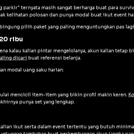
 parkir" ternyata masih sangat berharga buat para surviv
ak kelihatan polosan dan punya modal buat ikut event har
bingung pilih paket yang paling menguntungkan pas lagi 
20 ribu
na kalau kalian pintar mengelolanya, akun kalian tetap b
aling dicari
buat referensi belanja.
gan modal uang saku harian:
lai mencicil item-item yang bikin profil makin keren.
Ko
khirnya punya set yang lengkap.
alian ikut serta dalam event tertentu yang butuh minima
keuntungan tambahan buat perkembangan akun jangka pan