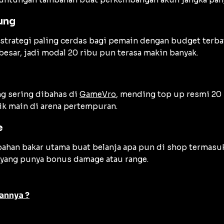
ung
trategi paling cerdas bagi pemain dengan budget terbat
esar, jadi modal 20 ribu pun terasa makin banyak.
ang sering dibahas di
GameVro
, mending top up resmi 20
syik main di arena pertempuran.
e
bahan bakar utama buat belanja apa pun di shop termasuk 
 yang punya bonus damage atau range.
annya ?