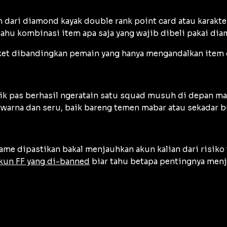
dari diamond kayak double rank point card atau karakter
ahu kombinasi item apa saja yang wajib dibeli pakai di
oket dibandingkan pemain yang hanya mengandalkan item gr
ik pas berhasil ngeratain satu squad musuh di depan ma
erwarna dan seru, baik bareng temen mabar atau sekadar b
e dipastikan bakal menjauhkan akun kalian dari risiko 
akun FF yang di-banned
biar tahu betapa pentingnya menja