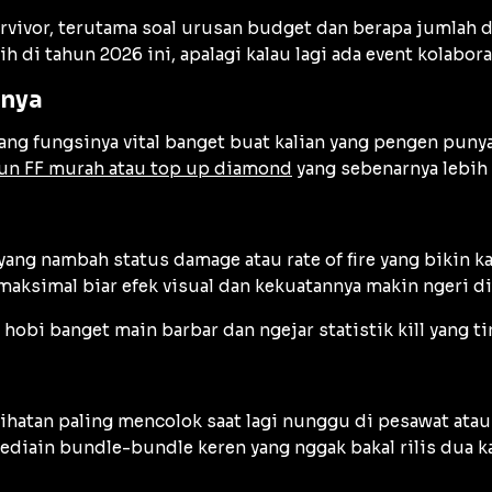
survivor, terutama soal urusan budget dan berapa jumlah
h di tahun 2026 ini, apalagi kalau lagi ada event kolabor
nnya
ng fungsinya vital banget buat kalian yang pengen punya
kun FF murah atau top up diamond
yang sebenarnya lebih
yang nambah status damage atau rate of fire yang bikin k
 maksimal biar efek visual dan kekuatannya makin ngeri di
g hobi banget main barbar dan ngejar statistik kill yang ti
elihatan paling mencolok saat lagi nunggu di pesawat 
diain bundle-bundle keren yang nggak bakal rilis dua ka