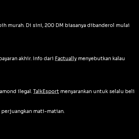
bih murah. Di sini, 200 DM biasanya dibanderol mulai
yaran akhir. Info dari
Factually
menyebutkan kalau
iamond ilegal.
TalkEsport
menyarankan untuk selalu beli
n perjuangkan mati-matian.