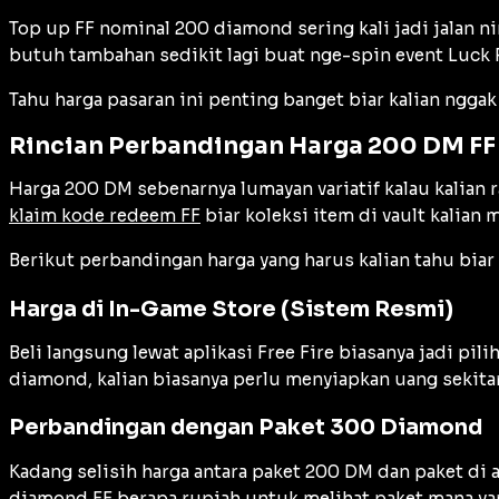
Top up FF nominal 200 diamond sering kali jadi jalan ni
butuh tambahan sedikit lagi buat nge-spin event Luck 
Tahu harga pasaran ini penting banget biar kalian nggak
Rincian Perbandingan Harga 200 DM FF 
Harga 200 DM sebenarnya lumayan variatif kalau kalian r
klaim kode redeem FF
biar koleksi item di vault kalian 
Berikut perbandingan harga yang harus kalian tahu bia
Harga di In-Game Store (Sistem Resmi)
Beli langsung lewat aplikasi Free Fire biasanya jadi pi
diamond, kalian biasanya perlu menyiapkan uang sekit
Perbandingan dengan Paket 300 Diamond
Kadang selisih harga antara paket 200 DM dan paket di 
diamond FF berapa rupiah
untuk melihat paket mana y