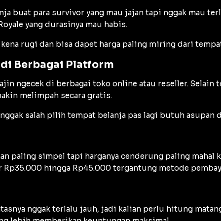
nja buat para survivor yang mau jajan tapi nggak mau ter
Royale yang durasinya mau habis.
 kena rugi dan bisa dapet harga paling miring dari tempa
di Berbagai Platform
ajin ngecek di berbagai toko online atau reseller. Selain
makin melimpah secara gratis.
r nggak salah pilih tempat belanja pas lagi butuh asupa
lihan paling simpel tapi harganya cenderung paling mahal
ar Rp35.000 hingga Rp45.000 tergantung metode pembaya
atasnya nggak terlalu jauh, jadi kalian perlu hitung ma
ang lebih memberikan keuntungan maksimal.