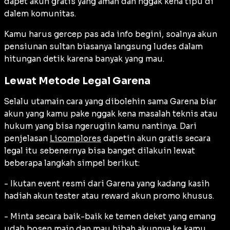
dapet akun gratis yang aman dan nggak kena tipu di
dalem komunitas.
Kamu harus gercep pas ada info begini, soalnya akun
pensiunan sultan biasanya langsung ludes dalam
hitungan detik karena banyak yang mau.
Lewat Metode Legal Garena
Selalu utamain cara yang dibolehin sama Garena biar
akun yang kamu pake nggak kena masalah teknis atau
hukum yang bisa ngerugiin kamu nantinya. Dari
penjelasan
Licomplores
dapetin akun gratis secara
legal itu sebenernya bisa banget dilakuin lewat
beberapa langkah simpel berikut:
- Ikutan event resmi dari Garena yang kadang kasih
hadiah akun tester atau reward akun promo khusus.
- Minta secara baik-baik ke temen deket yang emang
udah bosen main dan mau hibah akunnya ke kamu