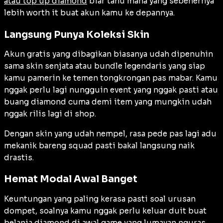
atau top up diamond
biar tahu mana yang sebenernya
lebih worth it buat akun kamu ke depannya.
Langsung Punya Koleksi Skin
Akun gratis yang dibagikan biasanya udah dipenuhin
sama skin senjata atau bundle legendaris yang siap
kamu pamerin ke temen tongkrongan pas mabar. Kamu
nggak perlu lagi nungguin event yang nggak pasti atau
buang diamond cuma demi item yang mungkin udah
nggak rilis lagi di shop.
Dengan skin yang udah nempel, rasa pede pas lagi adu
mekanik bareng squad pasti bakal langsung naik
drastis.
Hemat Modal Awal Banget
Keuntungan yang paling kerasa pasti soal urusan
dompet, soalnya kamu nggak perlu keluar duit buat
belanja diamond di awal game yang lumayan nguras