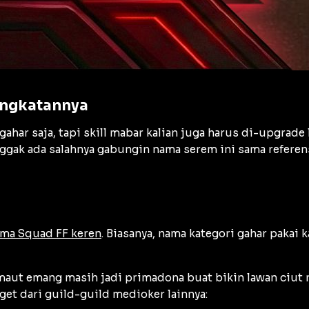
ingkatannya
ahar saja, tapi skill mabar kalian juga harus di-upgrade
nggak ada salahnya gabungin nama serem ini sama refere
ama Squad FF keren
. Biasanya, nama kategori gahar pakai
i maut emang masih jadi primadona buat bikin lawan ciut 
nget dari guild-guild medioker lainnya: