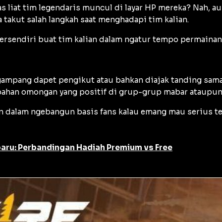
s liat tim legendaris muncul di layar HP mereka? Nah, a
 takut salah langkah saat menghadapi tim kalian.
 tersendiri buat tim kalian dalam ngatur tempo permaina
gampang dapet pengikut atau bahkan diajak tanding sama
di bahan omongan yang positif di grup-grup mabar ataup
 dalam ngebangun basis fans kalau emang mau serius ter
aru: Perbandingan Hadiah Premium vs Free