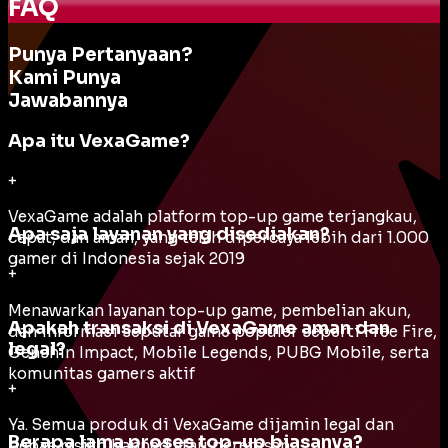
FAQ
Punya Pertanyaan?
Kami Punya
Jawabannya
Apa itu VexaGame?
+
VexaGame adalah platform top-up game terjangkau,
Apa saja layanan yang disediakan?
cepat, dan aman, yang telah dipercaya lebih dari 1.000
gamer di Indonesia sejak 2019
+
Menawarkan layanan top-up game, pembelian akun,
Apakah transaksi di VexaGame aman dan
dan informasi seputar game populer seperti Free Fire,
legal?
Genshin Impact, Mobile Legends, PUBG Mobile, serta
komunitas gamers aktif
+
Ya. Semua produk di VexaGame dijamin legal dan
Berapa lama proses top-up biasanya?
bebas risiko banned atau peretasan