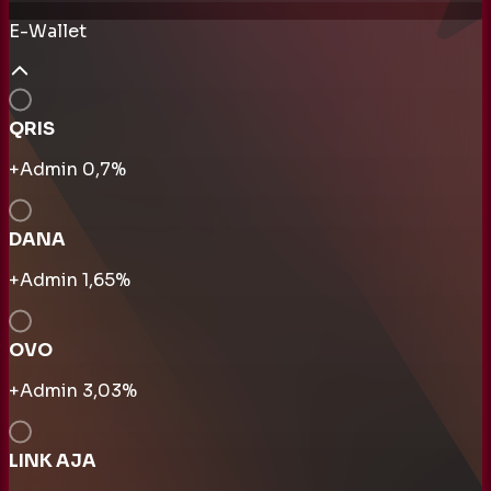
E-Wallet
QRIS
+Admin
0,7
%
DANA
+Admin
1,65
%
OVO
+Admin
3,03
%
LINK AJA