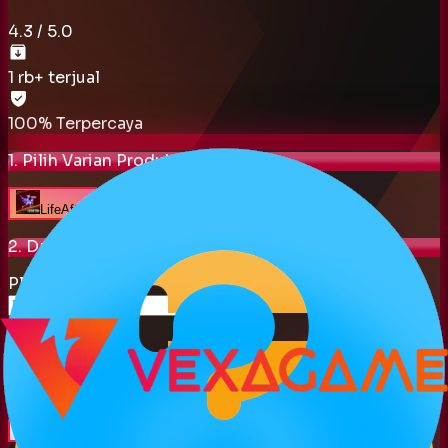
4.3
/ 5.0
1 rb
+ terjual
100% Terpercaya
1. Pilih Varian Produk
LifeAfter
2. Data Akun
Player ID
Server
Petunjuk