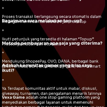
+
Proses transaksi berlangsung secara otomatis dalam
Bagaimana cara melakukan top-up?
hitungan menit dan tersedia 24 jam nonstop
+
Ikuti petunjuk yang tersedia di halaman “Topup”.
Metode pembayaran apa saja yang diterima?
Prosesnya mudah dan otomatis
+
Mendukung ShopeePay, OVO, DANA, berbagai bank
Adakah komunitas gamer yang bisa saya
(BNI, Permata, BCA, BRI, Mandiri), QRIS, dan Alfamart
ikuti?
+
Ya. Terdapat komunitas aktif untuk mabar, diskusi,
giveaway, turnamen, dan pengalaman menarik lainnya
Vexa Game
adalah
one stop gaming platform
yang
menyediakan berbagai layanan untuk memenuhi