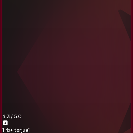
4.3
/ 5.0
1 rb
+ terjual