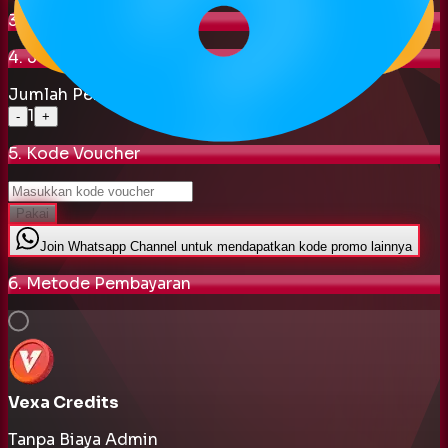
3. Pilih Item
4. Jumlah Pembelian
Jumlah Pembelian
1
-
+
5. Kode Voucher
Pakai
Join Whatsapp Channel untuk mendapatkan kode promo lainnya
6. Metode Pembayaran
Vexa Credits
Tanpa Biaya Admin