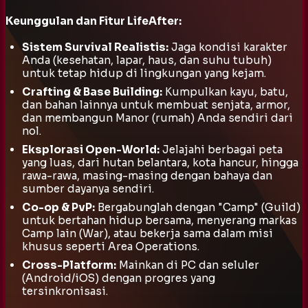
Keunggulan dan Fitur LifeAfter:
Sistem Survival Realistis:
Jaga kondisi karakter
Anda (kesehatan, lapar, haus, dan suhu tubuh)
untuk tetap hidup di lingkungan yang kejam.
Crafting & Base Building:
Kumpulkan kayu, batu,
dan bahan lainnya untuk membuat senjata, armor,
dan membangun Manor (rumah) Anda sendiri dari
nol.
Eksplorasi Open-World:
Jelajahi berbagai peta
yang luas, dari hutan belantara, kota hancur, hingga
rawa-rawa, masing-masing dengan bahaya dan
sumber dayanya sendiri.
Co-op & PvP:
Bergabunglah dengan "Camp" (Guild)
untuk bertahan hidup bersama, menyerang markas
Camp lain (War), atau bekerja sama dalam misi
khusus seperti Area Operations.
Cross-Platform:
Mainkan di PC dan seluler
(Android/iOS) dengan progres yang
tersinkronisasi.