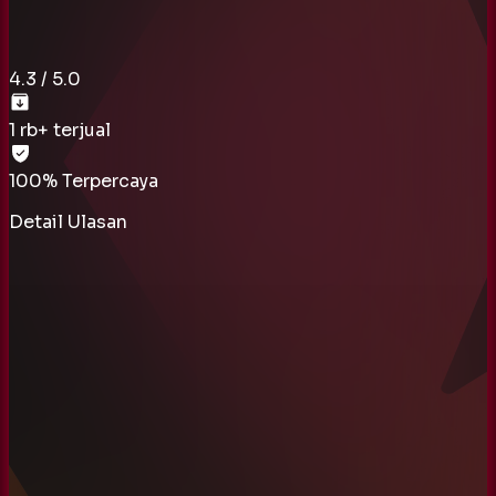
4.3
/ 5.0
1 rb
+ terjual
100% Terpercaya
Detail Ulasan