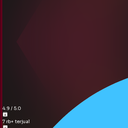
4.9
/ 5.0
7 rb
+ terjual