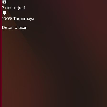
7 rb
+ terjual
100% Terpercaya
Detail Ulasan