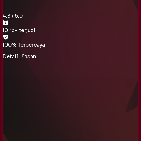
4.8
/ 5.0
10 rb
+ terjual
100% Terpercaya
Detail Ulasan