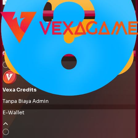
1
-
+
5. Kode Voucher
Pakai
Join Whatsapp Channel untuk mendapatkan kode promo lainnya
6. Metode Pembayaran
Vexa Credits
Tanpa Biaya Admin
E-Wallet