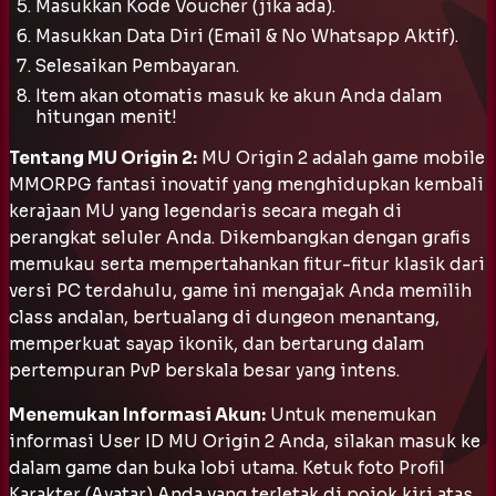
Masukkan Kode Voucher (jika ada).
Masukkan Data Diri (Email & No Whatsapp Aktif).
Selesaikan Pembayaran.
Item akan otomatis masuk ke akun Anda dalam
hitungan menit!
Tentang MU Origin 2:
MU Origin 2 adalah game mobile
MMORPG fantasi inovatif yang menghidupkan kembali
kerajaan MU yang legendaris secara megah di
perangkat seluler Anda. Dikembangkan dengan grafis
memukau serta mempertahankan fitur-fitur klasik dari
versi PC terdahulu, game ini mengajak Anda memilih
class andalan, bertualang di dungeon menantang,
memperkuat sayap ikonik, dan bertarung dalam
pertempuran PvP berskala besar yang intens.
Menemukan Informasi Akun:
Untuk menemukan
informasi User ID MU Origin 2 Anda, silakan masuk ke
dalam game dan buka lobi utama. Ketuk foto Profil
Karakter (Avatar) Anda yang terletak di pojok kiri atas