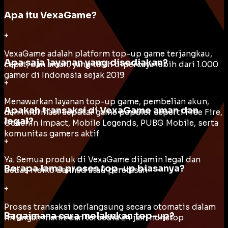
Apa itu VexaGame?
+
VexaGame adalah platform top-up game terjangkau,
Apa saja layanan yang disediakan?
cepat, dan aman, yang telah dipercaya lebih dari 1.000
gamer di Indonesia sejak 2019
+
Menawarkan layanan top-up game, pembelian akun,
Apakah transaksi di VexaGame aman dan
dan informasi seputar game populer seperti Free Fire,
legal?
Genshin Impact, Mobile Legends, PUBG Mobile, serta
komunitas gamers aktif
+
Ya. Semua produk di VexaGame dijamin legal dan
Berapa lama proses top-up biasanya?
bebas risiko banned atau peretasan
+
Proses transaksi berlangsung secara otomatis dalam
Bagaimana cara melakukan top-up?
hitungan menit dan tersedia 24 jam nonstop