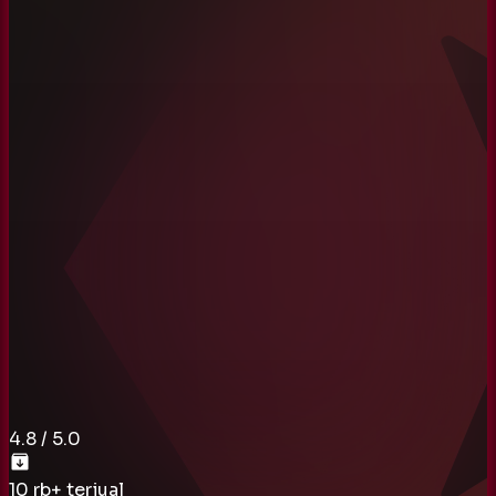
4.8
/ 5.0
10 rb
+ terjual