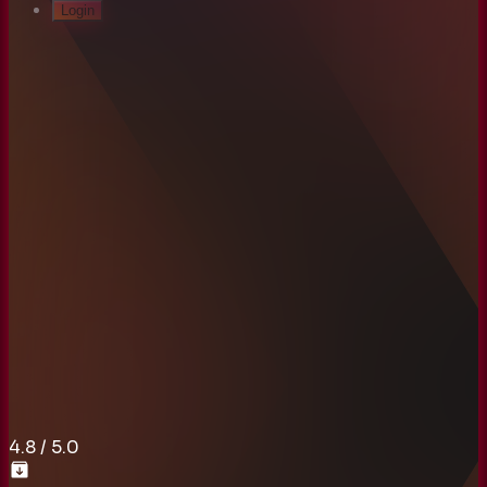
Login
4.8
/ 5.0