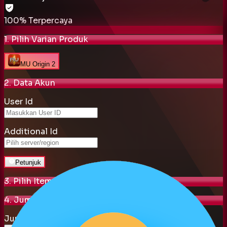
100% Terpercaya
1. Pilih Varian Produk
MU Origin 2
2. Data Akun
User Id
Additional Id
Petunjuk
3. Pilih Item
4. Jumlah Pembelian
Jumlah Pembelian