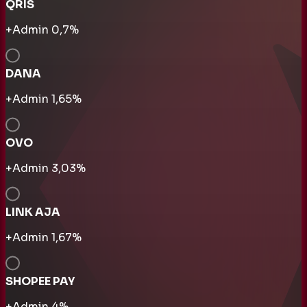
QRIS
+Admin
0,7
%
DANA
+Admin
1,65
%
OVO
+Admin
3,03
%
LINK AJA
+Admin
1,67
%
SHOPEE PAY
+Admin
4
%