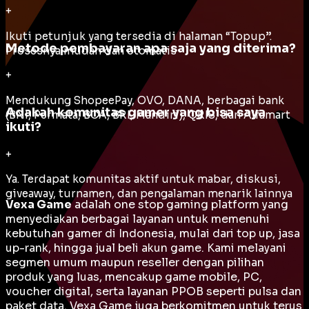
+
Ikuti petunjuk yang tersedia di halaman “Topup”.
Metode pembayaran apa saja yang diterima?
Prosesnya mudah dan otomatis
+
Mendukung ShopeePay, OVO, DANA, berbagai bank
Adakah komunitas gamer yang bisa saya
(BNI, Permata, BCA, BRI, Mandiri), QRIS, dan Alfamart
ikuti?
+
Ya. Terdapat komunitas aktif untuk mabar, diskusi,
giveaway, turnamen, dan pengalaman menarik lainnya
Vexa Game
adalah
one stop gaming platform
yang
menyediakan berbagai layanan untuk memenuhi
kebutuhan gamer di Indonesia, mulai dari top up, jasa
up-rank, hingga jual beli akun game. Kami melayani
segmen umum maupun reseller dengan pilihan
produk yang luas, mencakup game mobile, PC,
voucher digital, serta layanan PPOB seperti pulsa dan
paket data. Vexa Game juga berkomitmen untuk terus