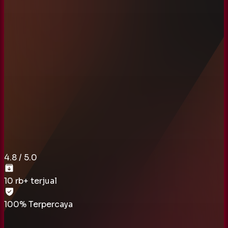
4.8
/ 5.0
10 rb
+ terjual
100% Terpercaya