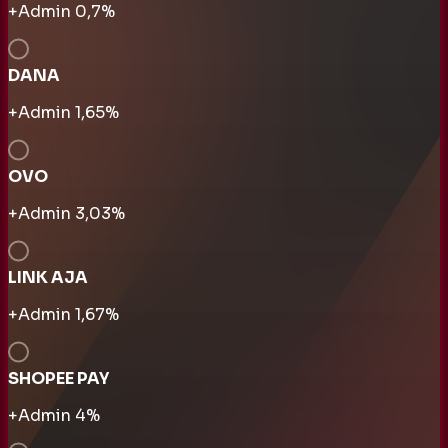
+Admin
0,7
%
DANA
+Admin
1,65
%
OVO
+Admin
3,03
%
LINK AJA
+Admin
1,67
%
SHOPEE PAY
+Admin
4
%