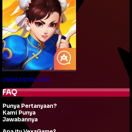
Street Fighter: Duel
FAQ
Punya Pertanyaan?
Kami Punya
Jawabannya
Apa itu VexaGame?