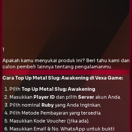
1
Apakah kamu menyukai produk ini? Beri tahu kami dan
calon pembeli lainnya tentang pengalamanmu.
Cara Top Up Metal Slug: Awakening di Vexa Game:
Pilih
Top Up Metal Slug: Awakening
.
Masukkan
Player ID
dan pilih
Server
akun Anda.
Pilih nominal
Ruby
yang Anda inginkan.
Pilih Metode Pembayaran yang tersedia.
Masukkan Kode Voucher
(jika ada)
.
Masukkan Email & No. WhatsApp untuk bukti