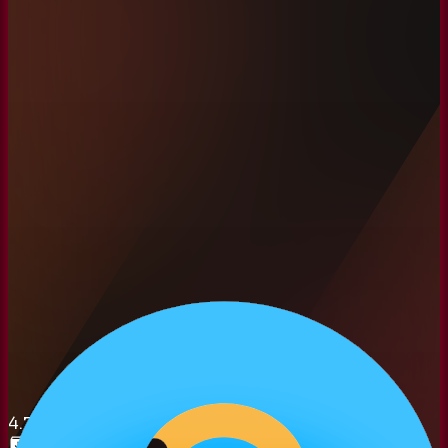
4.7
/ 5.0