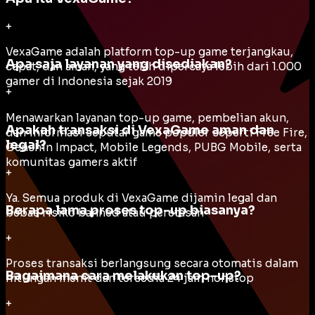
+
VexaGame adalah platform top-up game terjangkau,
Apa saja layanan yang disediakan?
cepat, dan aman, yang telah dipercaya lebih dari 1.000
gamer di Indonesia sejak 2019
+
Menawarkan layanan top-up game, pembelian akun,
Apakah transaksi di VexaGame aman dan
dan informasi seputar game populer seperti Free Fire,
legal?
Genshin Impact, Mobile Legends, PUBG Mobile, serta
komunitas gamers aktif
+
Ya. Semua produk di VexaGame dijamin legal dan
Berapa lama proses top-up biasanya?
bebas risiko banned atau peretasan
+
Proses transaksi berlangsung secara otomatis dalam
Bagaimana cara melakukan top-up?
hitungan menit dan tersedia 24 jam nonstop
+