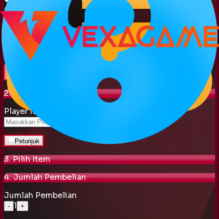
500
+ terjual
100% Terpercaya
1. Pilih Varian Produk
Metal Slug: Awakening
2. Data Akun
Player ID
Petunjuk
3. Pilih Item
4. Jumlah Pembelian
Jumlah Pembelian
1
-
+