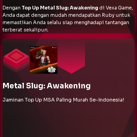
Dengan
Top Up Metal Slug: Awakening
di Vexa Game,
Anda dapat dengan mudah mendapatkan Ruby untuk
memastikan Anda selalu siap menghadapi tantangan
terberat sekalipun.
Metal Slug: Awakening
Jaminan Top Up MSA Paling Murah Se-Indonesia!