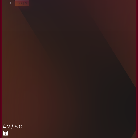
Login
4.7
/ 5.0