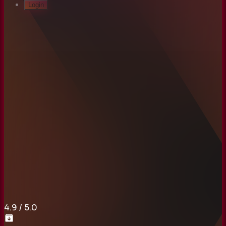
Login
4.9
/ 5.0