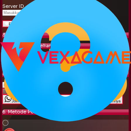
Server ID
Petunjuk
3. Pilih Item
4. Jumlah Pembelian
Jumlah Pembelian
1
-
+
5. Kode Voucher
Pakai
Join Whatsapp Channel untuk mendapatkan kode promo lainnya
6. Metode Pembayaran