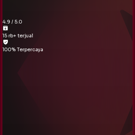
4.9
/ 5.0
15 rb
+ terjual
100% Terpercaya