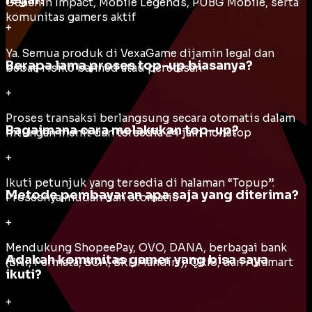
legal?
Genshin Impact, Mobile Legends, PUBG Mobile, serta
komunitas gamers aktif
+
Ya. Semua produk di VexaGame dijamin legal dan
Berapa lama proses top-up biasanya?
bebas risiko banned atau peretasan
+
Proses transaksi berlangsung secara otomatis dalam
Bagaimana cara melakukan top-up?
hitungan menit dan tersedia 24 jam nonstop
+
Ikuti petunjuk yang tersedia di halaman “Topup”.
Metode pembayaran apa saja yang diterima?
Prosesnya mudah dan otomatis
+
Mendukung ShopeePay, OVO, DANA, berbagai bank
Adakah komunitas gamer yang bisa saya
(BNI, Permata, BCA, BRI, Mandiri), QRIS, dan Alfamart
ikuti?
+