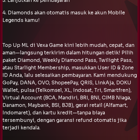
3. Lanjutkan ke pembayaran
4. Diamonds akan otomatis masuk ke akun Mobile
Legends kamu!
Top Up ML di Vexa Game kini lebih mudah, cepat, dan
aman—langsung terkirim dalam hitungan detik! Pilih
paket Diamond, Weekly Diamond Pass, Twilight Pass,
atau Starlight Membership, masukkan User ID & Zone
ID Anda, lalu selesaikan pembayaran. Kami mendukung
GoPay, DANA, OVO, ShopeePay, QRIS, LinkAja, DOKU
Wallet, pulsa (Telkomsel, XL, Indosat, Tri, Smartfren),
Virtual Account (BCA, Mandiri, BRI, BNI, CIMB Niaga,
Danamon, Maybank, BSI, BJB), gerai retail (Alfamart,
Indomaret), dan kartu kredit—tanpa biaya
tersembunyi, dengan garansi refund otomatis jika
terjadi kendala.