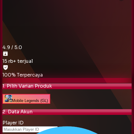
4.9
/ 5.0
15 rb
+ terjual
100% Terpercaya
1. Pilih Varian Produk
Mobile Legends (GL)
2. Data Akun
Player ID