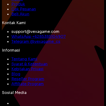
Produk
Cek Pesanan
Beli Akun
Kontak Kami
support@vexagame.com
WhatsApp +
6285385104907
Telegram @
vexagame_cs
Informasi
Tentang Kami
Syarat & Ketentuan
Kebijakan Privasi
Blog
Reseller Program
Affiliate Program
Sosial Media