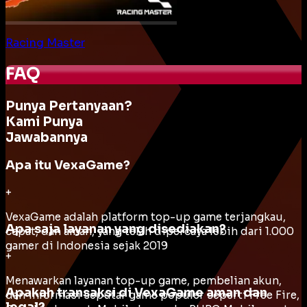
Racing Master
FAQ
Punya Pertanyaan?
Kami Punya
Jawabannya
Apa itu VexaGame?
+
VexaGame adalah platform top-up game terjangkau,
Apa saja layanan yang disediakan?
cepat, dan aman, yang telah dipercaya lebih dari 1.000
gamer di Indonesia sejak 2019
+
Menawarkan layanan top-up game, pembelian akun,
Apakah transaksi di VexaGame aman dan
dan informasi seputar game populer seperti Free Fire,