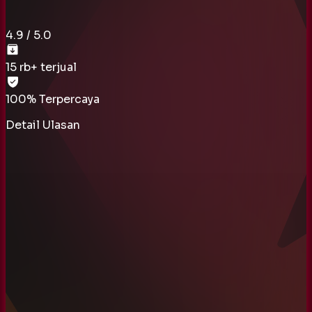
4.9
/ 5.0
15 rb
+ terjual
100% Terpercaya
Detail Ulasan