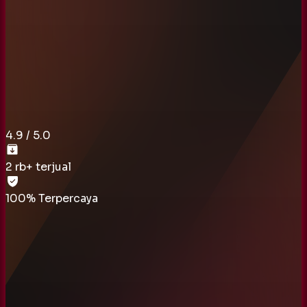
4.9
/ 5.0
2 rb
+ terjual
100% Terpercaya