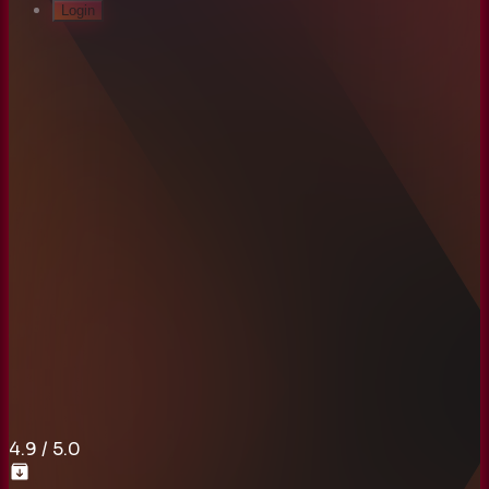
Login
4.9
/ 5.0