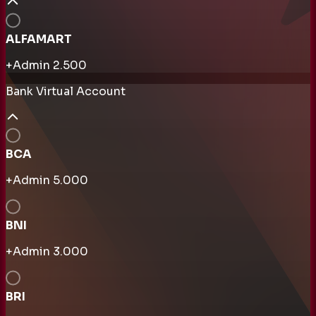
ALFAMART
+Admin
2.500
Bank Virtual Account
BCA
+Admin
5.000
BNI
+Admin
3.000
BRI