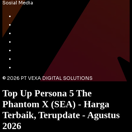
Sosial Media
©
2026
PT VEXA DIGITAL SOLUTIONS
Top Up Persona 5 The
Phantom X (SEA) - Harga
Terbaik, Terupdate - Agustus
2026