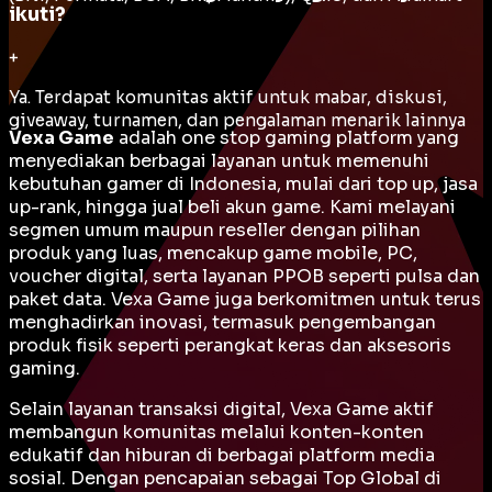
ikuti?
+
Ya. Terdapat komunitas aktif untuk mabar, diskusi,
giveaway, turnamen, dan pengalaman menarik lainnya
Vexa Game
adalah
one stop gaming platform
yang
menyediakan berbagai layanan untuk memenuhi
kebutuhan gamer di Indonesia, mulai dari top up, jasa
up-rank, hingga jual beli akun game. Kami melayani
segmen umum maupun reseller dengan pilihan
produk yang luas, mencakup game mobile, PC,
voucher digital, serta layanan PPOB seperti pulsa dan
paket data. Vexa Game juga berkomitmen untuk terus
menghadirkan inovasi, termasuk pengembangan
produk fisik seperti perangkat keras dan aksesoris
gaming.
Selain layanan transaksi digital, Vexa Game aktif
membangun komunitas melalui konten-konten
edukatif dan hiburan di berbagai platform media
sosial. Dengan pencapaian sebagai
Top Global
di