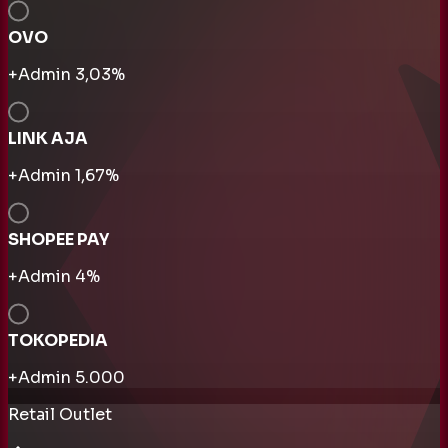
OVO
+Admin
3,03
%
LINK AJA
+Admin
1,67
%
SHOPEE PAY
+Admin
4
%
TOKOPEDIA
+Admin
5.000
Retail Outlet