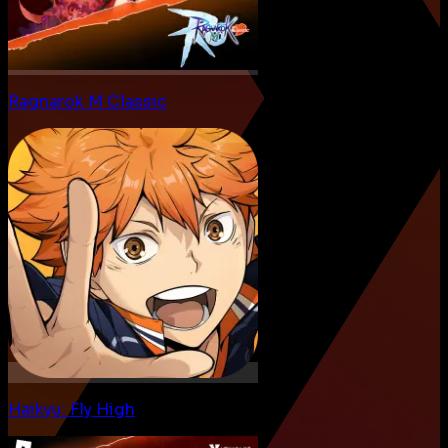
Ragnarok M Classic
Haikyu: Fly High