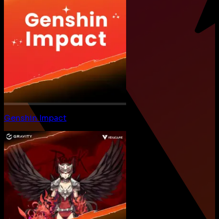
Genshin Impact