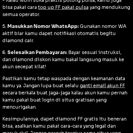
- Kalau lebih suka praktis potong pulsa, kamu juga
bisa pakai cara
top up FF pakai pulsa
yang mendukung
semua operator.
5.
Masukkan Nomor WhatsApp:
Gunakan nomor WA
aktif biar kamu dapet notifikasi otomatis begitu
diamond cair.
6.
Selesaikan Pembayaran:
Bayar sesuai instruksi,
dan diamond diskon kamu bakal langsung masuk ke
akun secepat kilat!
Pastikan kamu tetap waspada dengan keamanan data
kamu ya. Jangan lupa buat selalu
ganti email akun FF
secara berkala buat jaga-jaga kalau akun kamu pernah
kamu pakai buat login di situs gratisan yang
mencurigakan.
Kesimpulannya, dapet diamond FF gratis itu beneran
bisa, asalkan kamu pakai cara-cara yang legal dan