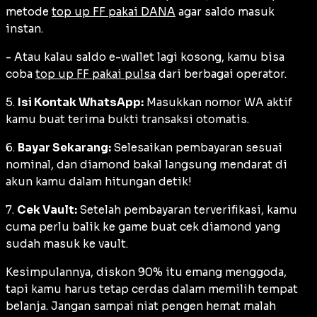
metode
top up FF pakai DANA
agar saldo masuk
instan.
- Atau kalau saldo e-wallet lagi kosong, kamu bisa
coba
top up FF pakai pulsa
dari berbagai operator.
5.
Isi Kontak WhatsApp:
Masukkan nomor WA aktif
kamu buat terima bukti transaksi otomatis.
6.
Bayar Sekarang:
Selesaikan pembayaran sesuai
nominal, dan diamond bakal langsung mendarat di
akun kamu dalam hitungan detik!
7.
Cek Vault:
Setelah pembayaran terverifikasi, kamu
cuma perlu balik ke game buat cek diamond yang
sudah masuk ke vault.
Kesimpulannya, diskon 90% itu emang menggoda,
tapi kamu harus tetap cerdas dalam memilih tempat
belanja. Jangan sampai niat pengen hemat malah