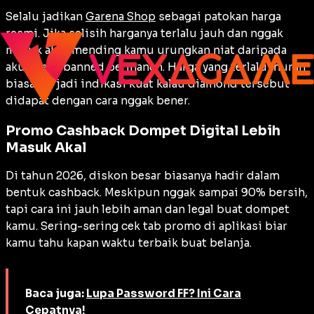
Selalu jadikan
Garena Shop
sebagai patokan harga
resmi. Jika selisih harganya terlalu jauh dan nggak
masuk akal, mending kamu urungkan niat daripada
akun kena banned permanen. Harga yang terlalu murah
biasanya jadi indikasi kuat kalau diamond tersebut
didapat dengan cara nggak bener.
Promo Cashback Dompet Digital Lebih
Masuk Akal
Di tahun 2026, diskon besar biasanya hadir dalam
bentuk cashback. Meskipun nggak sampai 90% bersih,
tapi cara ini jauh lebih aman dan legal buat dompet
kamu. Sering-sering cek tab promo di aplikasi biar
kamu tahu kapan waktu terbaik buat belanja.
Baca juga:
Lupa Password FF? Ini Cara
Cepatnya!