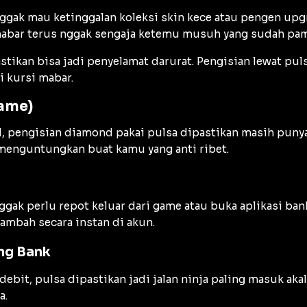
nggak mau ketinggalan koleksi skin kece atau pengen upgr
k mabar terus nggak sengaja ketemu musuh yang sudah pa
astikan bisa jadi penyelamat darurat. Pengisian lewat pul
i kursi mabar.
Game)
, pengisian diamond pakai pulsa dipastikan masih punya t
 menguntungkan buat kamu yang anti ribet.
ak perlu repot keluar dari game atau buka aplikasi bank 
mbah secara instan di akun.
ng Bank
it, pulsa dipastikan jadi jalan ninja paling masuk akal.
a.