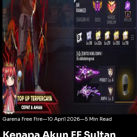
Login
Garena Free Fire
—
10 April 2026
—
5
Min Read
Kenapa Akun FF Sultan