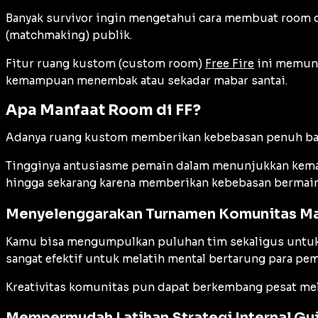
Banyak survivor ingin mengetahui cara membuat room d
(
matchmaking
) publik.
Fitur ruang kustom (
custom room
)
Free Fire
ini memung
kemampuan menembak atau sekadar mabar santai.
Apa Manfaat Room di FF?
Adanya ruang kustom memberikan kebebasan penuh bagi
Tingginya antusiasme pemain dalam menunjukkan kemamp
hingga sekarang karena memberikan kebebasan bermain 
Menyelenggarakan Turnamen Komunitas Ma
Kamu bisa mengumpulkan puluhan tim sekaligus untuk be
sangat efektif untuk melatih mental bertarung para pe
Kreativitas komunitas pun dapat berkembang pesat mel
Mempermudah Latihan Strategi Internal Gui