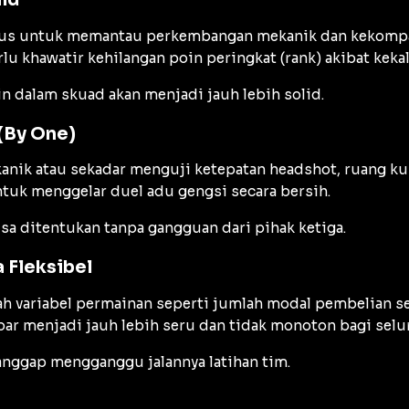
rus untuk memantau perkembangan mekanik dan kekompaka
lu khawatir kehilangan poin peringkat (
rank
) akibat keka
in dalam skuad akan menjadi jauh lebih solid.
(
By One
)
kanik atau sekadar menguji ketepatan
headshot
, ruang k
tuk menggelar duel adu gengsi secara bersih.
bisa ditentukan tanpa gangguan dari pihak ketiga.
 Fleksibel
variabel permainan seperti jumlah modal pembelian sen
ar menjadi jauh lebih seru dan tidak monoton bagi selu
anggap mengganggu jalannya latihan tim.