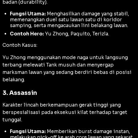
badan (
durability
).
Fungsi Utama:
Menghasilkan damage yang stabil,
memenangkan duel satu lawan satu di koridor
samping, serta mengacaukan lini belakang lawan.
Contoh Hero:
Yu Zhong, Paquito, Terizla.
Contoh Kasus:
Yu Zhong menggunakan mode naga untuk langsung
terbang melewati Tank musuh dan menyergap
marksman lawan yang sedang berdiri bebas di posisi
belakang.
3. Assassin
Karakter lincah berkemampuan gerak tinggi yang
berspesialisasi pada eksekusi kilat terhadap target
tunggal.
Fungsi Utama:
Memberikan burst damage instan,
melakukan pick-off ke arah core lawan yang sekarat,