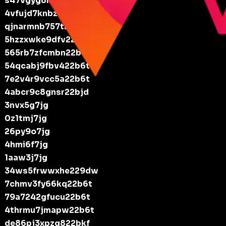
s47vgyg8nuvz22bqx
4vfujd7knbzt22chb
qjnarmnb757t22b6q
5hzzxwke9dfv22b6t
565rb7zfcmbn22b6t
54qcabj9fbv422b6t
7e2v4r9vcc5a22b6t
4abcr9c8gnsr22bjd
3nvx5g7jg
0z1tmj7jg
26py9o7jg
4hmi6f7jg
1aaw3j7jg
34ws5frwwxhe229dw
7chmv3fy66kq22b6t
79a7242gfucu22b6t
4thrmu7jmapw22b6t
de86pj3xpzg822bkf