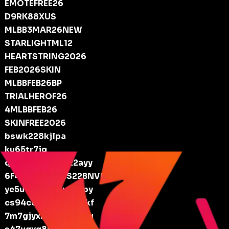
EMOTEFREE26
D9RK88XUS
MLBB3MAR26NEW
STARLIGHTML12
HEARTSTRING2026
FEB2026SKIN
MLBBFEB26BP
TRIALHEROF26
4MLBBFEB26
SKINFREE2026
bswk228kjlpa
ku65tr7jg
q2gnjvkwcasg22ayy
6F4ETQUNNE4S22BNV|
ye5u44c34n4y22bpy
cs94cdnuz2wc22bkf
7m7gjyxn4uyb22b6q