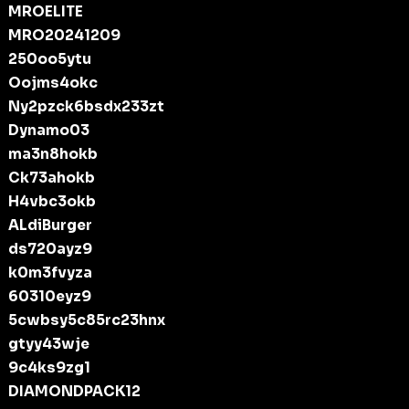
MROELITE
MRO20241209
250oo5ytu
Oojms4okc
Ny2pzck6bsdx233zt
Dynamo03
ma3n8hokb
Ck73ahokb
H4vbc3okb
ALdiBurger
ds720ayz9
k0m3fvyza
60310eyz9
5cwbsy5c85rc23hnx
gtyy43wje
9c4ks9zg1
DIAMONDPACK12