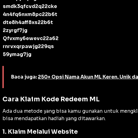
smdk3qfcvd2q22cke
4n4fq6nxm8pc22b6t
dte8h4aff8xs22b6t
2zyrgf7jg
Qfvxmy6ewevc22a62
rnrvxqrpawjg229qs
59ymag7jg
Baca juga:
250+ Opsi Nama Akun ML Keren, Unik da
Cara Klaim Kode Redeem ML
Ada dua metode yang bisa kamu gunakan untuk mengkla
bisa mendapatkan hadiah yang ditawarkan.
1. Klaim Melalui Website