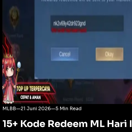
Login
MLBB
—
21 Juni 2026
—
5
Min Read
15+ Kode Redeem ML Hari I