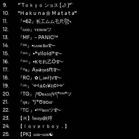
9.
“`Tｏｋｙｏ ンョス [🌙 )“`
10.
“H a k u n a 🌼 M a t a t a”
11.
『+62』⻓工ムム乇尺꧂
12.
『ɢᴏᴅ』ᴠᴇɴᴏᴍツ
13.
『MF』~ PANIC™
14.
『ᴹᴿ』•ɢᴀɴᴇsʜ࿐
15.
『ᴹᵛᴸ』•*viloid*࿐
16.
『ᴹᵛᴸ』•Ҟモれ乙Ö࿐
17.
『ᴹя』Aϻaτϻsft࿐
18.
『RC』✿しɨ๓ï†e͠࿐
19.
『ˢᴹˢ』༺Ѧ¢ґ¥ℓї¢༻
20.
『TG』 ཌĐʀᴀɢᴏƝད°ᴵᴰᴹ°ツ
21.
『ηя』丂°Ծscαг
22.
『ᎢᏟ 』•ᴮᴬᴰʙᴏʏツ࿐
23.
【Ｈ】iяυηα鈥哼
24.
【ｌｏｖｅｒｂｏｙ．】
25.
【PK】ωιк-ωιк☯