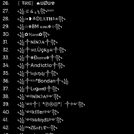
26.
〖ŦᎥᖇᗴ〗🔥ᗯØᗯ☢
27.
꧁ ᤂ ໔ ؏ৡ ꧂ᴿᴬᴵᴺ
28.
꧁⇝❥≛DΣΛ𝐓𝐇≛✯꧂
29.
꧁☆☬BM κɪɴɢ☬☆꧂
30.
꧁✿𝓗𝓮𝓻𝓪✿꧂
31.
꧁༒₦Ї₦ℑ₳༒꧂
32.
꧁༒☠Ƚ︎ÙçҜყ☠︎༒꧂
33.
꧁༒☬Ðєαтн☬༒꧂
34.
꧁༒Andictio༒꧂
35.
꧁༒Ɩɛɠɛŋɖʂ༒꧂
36.
꧁༒ᴷᴱᵞ°Bondan༒꧁
37.
꧁༒Leͥgeͣnͫd༒꧂
38.
꧁༺₦Ї₦ℑ₳༻꧂
39.
꧁༺༒〖°ⓅⓇⓄ°〗༒༻꧂
40.
꧁༺killer༻꧂
41.
꧁༺Мёłїŋđǎ༻꧂
42.
꧁ᴰᴹ•ᏃᏋσれ࿐꧂