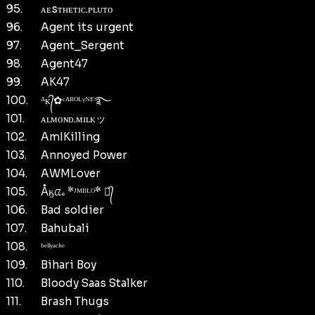
95.
ᴀᴇsᴛʜᴇᴛɪᴄ.ᴘʟᴜᴛᴏ
96.
Agent its urgent
97.
Agent_Sergent
98.
Agent47
99.
AK47
100.
ᴬᴋ᭄✿ᶜᴬᴿᴼᴸᵞᴺᴱ࿐
101.
ᴀʟᴍᴏɴᴅ.ᴍɪʟᴋッ
102.
AmIKilling
103.
Annoyed Power
104.
AWMLover
105.
Åӄᤂᤱ *ᴶᴹᴮᴸᴼ* ⃝᭄
106.
Bad soldier
107.
Bahubali
108.
ᵇᵉˡˡʸᵃᶜʰᵉ
109.
Bihari Boy
110.
Bloody Saas Stalker
111.
Brash Thugs