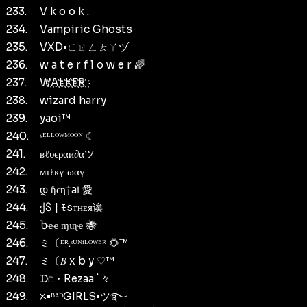
233.
V k o o k .
234.
Vampiric Ghosts
235.
VXD•ㄈㄖㄥㄊㄚヅ
236.
w a t e r f l o w e r 🌈
237.
W҉A҉L҉K҉E҉R҉
238.
wizard harry
239.
yaoi™
240.
ᵞᴱᴸᴸᴼᵂᴹᴼᴼᴺ ☾
241.
вℓυєραи∂αツ
242.
мιℓкү ωαү
243.
დ ɧєη†aɨ 愛
244.
ქႽ | ﾓsᴛʜᴇя诶
245.
Ⴆҽҽ ɱιɳҽ 🐝
246.
ミ〔ᴰᴿ.ˢᵁᴺᶠᴸᴼᵂᴱᴿ 🌻™
247.
ミ〔𝐵 x b y ♡™
248.
ᗪᥴ・Rezaa `々
249.
ᝣ•ᴮᴬᴰGIRLS•ツ࿐