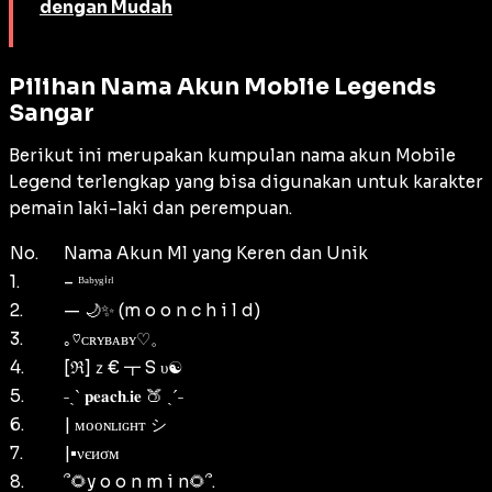
dengan Mudah
Pilihan Nama Akun Moblie Legends
Sangar
Berikut ini merupakan kumpulan nama akun Mobile
Legend terlengkap yang bisa digunakan untuk karakter
pemain laki-laki dan perempuan.
No.
Nama Akun Ml yang Keren dan Unik
1.
– ᴮᵃᵇʸᵍⁱʳˡ
2.
— 🌙✨ (m o o n c h i l d)
3.
｡♡ᴄʀʏʙᴀʙʏ♡。
4.
[ℜ]ｚ€ ┳ S υ☯
5.
˗ˏˋ 𝐩𝐞𝐚𝐜𝐡.𝐢𝐞 🍑 ˎˊ˗
6.
| ᴍᴏᴏɴʟɪɢʜᴛ シ
7.
|•νєиσм
8.
՞🌻y o o n m i n🌻՞.