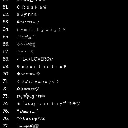
61.
☪ Ｒｅｓｋａ♛
62.
☬ Zyinnn.
63.
☯ᴅʀᴀᴄᴜʟᴀッ
64.
☾✧𝚖 𝚒 𝚕 𝚔 𝚢 𝚠 𝚊 𝚢 ☾✧
65.
♡ᶤ ᶫᵒᵛᵉ᭄ᵧₒᵤ♡
66.
♡ᴾᴸᵁᵀᴼ𓆉
67.
♡ˢᵃᵈ ˢᵗᵉʳᵉᵒ♡
68.
✓ᴹL•メLOVERS࿐⁩
69.
✞ｍｏｏｎｔｈｅｔｉｃ✞
70.
✤ ɴᴏмᴜʀᴀ ✤
71.
✧☽ 𝒹 𝓇 𝑒 𝒶 𝓂 𝒾 𝓃 𝑔 ☾✧
72.
✿|ʟᴜᴄɪꜰᴇʀツ
73.
✿ɠร༂αყ™✿ˢᶫᶰ
74.
❀『ᴡsᴍ』ｓａｎｔｕｙ⁷³°☂❀ツ
75.
❝ 𝑩𝒖𝒏𝒏𝒚… ❞
76.
❝✧𝙝𝙭𝙣𝙚𝙮💘❀
77.
✨𝒶𝓃𝑔𝑒𝓁👼🏼