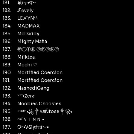
181.
ℒ⃝Ꭵεℽαͦ࿐
182.
ℒ𝕠𝕧𝕖𝕝𝕪
183.
LㅤEㅤ〆ㅤYㅤNㅤ亗
184.
MADMAX
185.
McDaddy.
186.
Mighty Mafia
187.
ⓜⓘⓛⓚ ⓢⓗⓐⓚⓔ
188.
Milktea.
189.
Mochi ♡
190.
Mortified Coercion
191.
Mortified Coercion
192.
NashediGang
193.
ᴺᴱᵀ•Ꮓerσ
194.
Noobies Choosies
195.
ᴺᵀᴮ™꧁༒ṨสŇtosส༒꧂
196.
ᴺˣˢ`ＶＩＮＮ •
197.
Oᴺ•VᏋlyれ࿐•