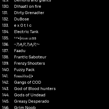
129.
Demons and giants
130.
Dihaati on fire
131.
Dirty Grenadier
132.
DuBose
133.
e x 0 t i c
134.
Electric Tank
135.
ᴱˣᴱ•|ғᴇᴀʀ ʟᴇss
136.
ᵉˣ乃Ą尺乃Ą尺ᴾʳᵒ
137.
Faadu
138.
Frantic Saboteur
139.
Frenzy Shooters
140.
Fuzzy Pack
141.
fσявι∂∂єи||•
142.
Gangs of COD
143.
God of Blood hunters
144.
Gods of Undead
145.
Greasy Desperado
146.
Grim Noob