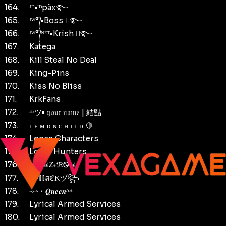
164.
ᴶᴰ•ᴵᴰpäx࿐
165.
ᴶᵂ°᭄•Boss ⃝࿐
166.
ᴶᵂ°᭄ᴺᴱᵀ•Krísh ⃝࿐
167.
Katega
168.
Kill Steal No Deal
169.
King-Pins
170.
Kiss No Bliss
171.
KrkFans
172.
ᴷˢツ• 𝔶𝔬𝔲𝔯 𝔫𝔞𝔪𝔢 | 結點
173.
ʟ ᴇ ᴍ ᴏ ɴ ᴄ ʜ ɪ ʟ ᴅ 🍋
174.
Loose Characters
175.
Loser Hunters
176.
ᴸˣˢ➢☠ᏃєℜᏫ☠
177.
ᴸˣˢ•ℍสℭ₭ヅ꧂
178.
ᴸʸᶠˣ・𝑸𝒖𝒆𝒆𝒏ᴬᴴ
179.
Lyrical Armed Services
180.
Lyrical Armed Services