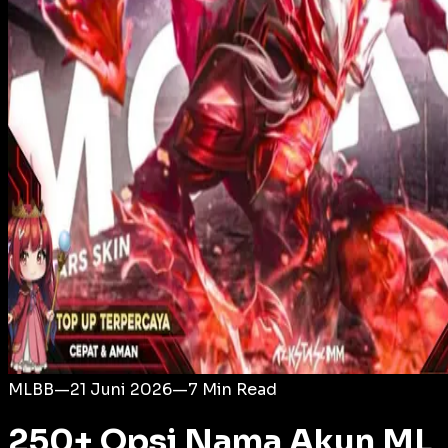
Login
MLBB
—
21 Juni 2026
—
7
Min Read
250+ Opsi Nama Akun ML