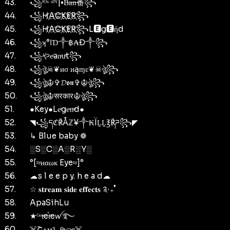
43.
꧁ᶠᴼˣ ˢᴵᴺ|•B̶a̶n̶番꧂
44.
꧁H҉A҉C҉K҉E҉R҉꧂
45.
꧁H҉A҉C҉K҉E҉R҉꧂L🅴g🅴ήd
46.
꧁ʞ°𐌉Ɗ༒฿₳Đ༒꧂
47.
꧁やeͥanͣuͫt꧂
48.
꧁ঔৣ☠︎❦иσ иąɱɛ❦☠︎ঔৣ꧂
49.
꧁ঔৣ☬✞𝓓𝖔𝖓✞☬ঔৣ꧂
50.
꧁ঔৣ☬सरकार☬ঔৣ꧂
51.
●Key●Leͥgeͣnͫd●
52.
◥꧁དℭ℟Åℤ¥༒₭ÏḼḼ℥℟ཌ꧂◤
53.
↳ Blue baby ❁
54.
░S░C░A░R░Y░
55.
°[≈нαωк Eye≈]°
56.
☁s l e e p y. h e a d☁
57.
☆ 𝐬𝐭𝐫𝐞𝐚𝐦 𝐬𝐢𝐝𝐞 𝐞𝐟𝐟𝐞𝐜𝐭𝐬 ༉‧₊˚
58.
ApaSihLu
59.
★ᴳᵒtͤeⷦtͣeꪝ࿐
60.
️☠️Շѧмѯ_️θѵэя☠️