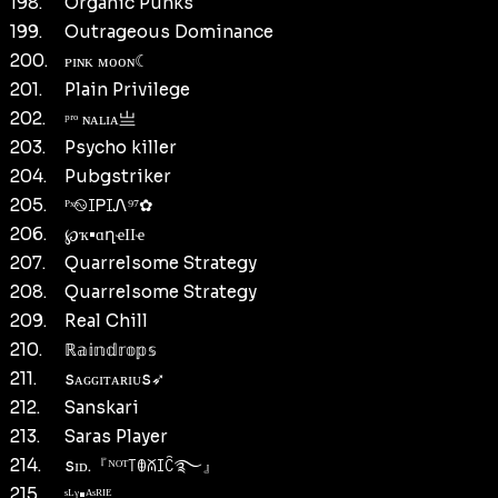
198.
Organic Punks
199.
Outrageous Dominance
200.
ᴘɪɴᴋ ᴍᴏᴏɴ☾
201.
Plain Privilege
202.
ᵖʳᵒ ɴᴀʟɪᴀ亗
203.
Psycho killer
204.
Pubgstriker
205.
ᴾˣ࿊ꀤᏢꀤᏁ⁹⁷✿
206.
℘ҡ•ɑղҽӀӀҽ
207.
Quarrelsome Strategy
208.
Quarrelsome Strategy
209.
Real Chill
210.
ℝ𝕒𝕚𝕟𝕕𝕣𝕠𝕡𝕤
211.
sᴀɢɢɪᴛᴀʀɪᴜs➶
212.
Sanskari
213.
Saras Player
214.
sɪᴅ.『ᴺᴼᵀ꓄ꂦꊼꀤꉓ࿐⁩』
215.
ˢᴸᵞ•ᴬˢᴿᴵᴱ