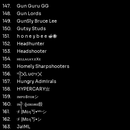
147.
Gun Guru GG
148.
Gun Lords
149.
GunSly Bruce Lee
150.
Gutsy Studs
151.
h o n e y b e e 🍯🐝
152.
Headhunter
153.
Headshooter
154.
ʜᴇʟʟᴀɢᴀʏ.ᴇxᴇ
155.
Homely Sharpshooters
156.
ᴴᶳ᭄〤Ꮮucᵏሃ〤
157.
Hungry Admirals
158.
HYPERㅤCARY亗
159.
ɪᴍᴘᴏsᴛᴏʀシ︎
160.
ɪᴍ᭄ꦿѕαкυяα䕧
161.
ᶦﾒ |Ꮇᥲη丂•ᴹᴷˢシ
162.
ᶦﾒ |Ꮇᥲη丂•シ
163.
JaiML