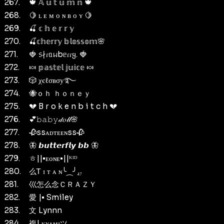
267.
🍁 𝔸 𝕦 𝕥 𝕦 𝕞 𝕟 🍁
268.
🍋 ʟ ᴇ ᴍ ᴏ ɴ ʙ ᴏ ʏ 🍋
269.
🍒 𝕔 𝕙 𝕖 𝕣 𝕣 𝕪
270.
🍒𝕔𝕙𝕖𝕣𝕣𝕪 𝕓𝕝𝕠𝕤𝕤𝕠𝕞🌸
271.
🍓 ᥉∤ɾᥲᥕbᥱɾɾყ. 🍓
272.
🍬 𝕡𝕒𝕤𝕥𝕖𝕝 𝕛𝕦𝕚𝕔𝕖 🍬
273.
🎲 χєℓσвσу࿐
274.
🐝ｏｈ ｈｏｎｅｙ
275.
💔 B r o k e n b i t c h 💔
276.
💕𝚋𝚊𝚋𝚢𝒹𝑜𝓁𝓁🌸
277.
🥀ssᴀᴅᴛᴇᴇɴss🥀
278.
🦋 𝙗𝙪𝙩𝙩𝙚𝙧𝙛𝙡𝙮 𝙗𝙗 🦋
279.
ㅎ||•ᴇᴏɴᴇ•||ᴷᴵᴰ
280.
么Ꭲ ɪ ᴛ ᴀ ɴ╰⁔╯₄₇
281.
巛怎么念ＣＲＡＺＹ
282.
愛 |• Smiley
283.
文 Lynnn
284.
複| ᴋʏᴀᴍɪツ