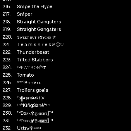
216.
Snipe the Hype
217.
Sniper
218.
Straight Gangsters
219.
Straight Gangsters
220.
sᴡᴇᴇᴛ ʙᴜᴛ ᴘsʏᴄʜᴏ ✰
221.
T e a m s h r e k🤘😔♡
222.
Thunderbeast
223.
Tilted Stabbers
224.
ᵀᴹ𝙿𝙰𝚃𝚁𝙾𝙽⁰⁹☂︎
225.
Tomato
226.
ᵀᴼᵂ°ᏴʟᴜᴇᏙᴀʟ
227.
Trollers goals
228.
ᵀs༎●𝖕𝖊𝖓𝖉𝖆𝖐𝖎 ⚔️
229.
™°KïñgSàné°™
230.
™Ꭰᥲʀκ͢☢Ӄᴎ͟͞ɪ͟͞ԍ͟͞ʜ͟͞ᴛ]™
231.
™Ꭰᥲʀκ͢☢Ӄᴎ͟͞ɪ͟͞ԍ͟͞ʜ͟͞ᴛ]™
232.
Uℓtrα字ˡᵉᵍᵉᶰᵈ