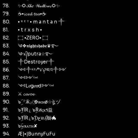
78.
✨🌻𝒯𝒽𝑒 𝒲𝒶𝓁𝓁𝑜𝓌𝓈🌻✨
79.
☕•𝓲𝓬𝓮𝓭 𝓽𝓮𝓪•☕
80.
• ᴿ ᴱ ᵀ • m a n t a n ༒
81.
• t r x s h •
82.
۝ •ZERO• ۝
83.
༄✥𝖓𝖎𝖌𝖍𝖙𝖘𝖍𝖆𝖉𝖊♛࿐
84.
༄ᶜᴋ᭄putra☆࿐
85.
༒Destroyer༒
86.
༺༒ᴷᴱᵞ°Ѵιཌཇའ༒༻
87.
༺༻ᴳᵒᵈ
88.
༺Leͥgeͣnͫd༻ᴳᵒᵈ
89.
⚔ 𝓬𝓪𝓻𝓸𝓮
90.
๖ۣۜ『Ӂ』҉✠яєиø☆ঔৣ ヅ
91.
๖ۣŦآRۼ ๖ۣۜRสςкร益
92.
๖ۣŦآRۼ๖ۣۜƊعvι₰ⷤ橱🐲
93.
๖ۣۜᴡʀᴀᴛʜ✘
94.
Æ|•|BunnyFuFu