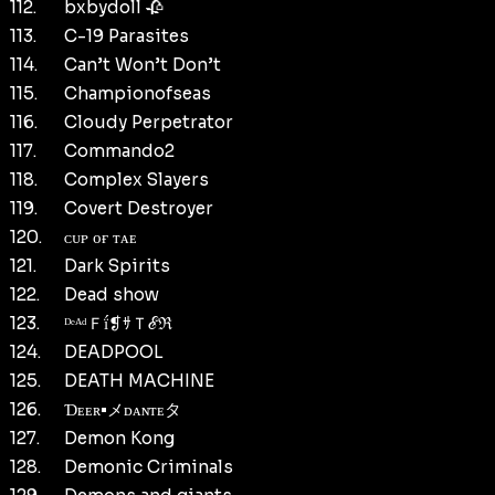
112.
bxbydoll 🥀
113.
C-19 Parasites
114.
Can’t Won’t Don’t
115.
Championofseas
116.
Cloudy Perpetrator
117.
Commando2
118.
Complex Slayers
119.
Covert Destroyer
120.
ᴄᴜᴘ ᴏғ ᴛᴀᴇ
121.
Dark Spirits
122.
Dead show
123.
ᴰᵉᴬᵈＦḯ❡ｻＴℰℜ
124.
DEADPOOL
125.
DEATH MACHINE
126.
Ɗᴇᴇʀ•メᴅᴀɴᴛᴇタ
127.
Demon Kong
128.
Demonic Criminals