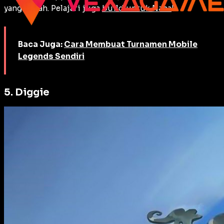
yang lemah. Pelajari juga
build untuk Nana
!
Baca Juga:
Cara Membuat Turnamen Mobile
Legends Sendiri
5. Diggie