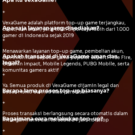
Apa itu VexaGame?
+
VexaGame adalah platform top-up game terjangkau,
Apa saja layanan yang disediakan?
cepat, dan aman, yang telah dipercaya lebih dari 1.000
gamer di Indonesia sejak 2019
+
Menawarkan layanan top-up game, pembelian akun,
Apakah transaksi di VexaGame aman dan
dan informasi seputar game populer seperti Free Fire,
legal?
Genshin Impact, Mobile Legends, PUBG Mobile, serta
komunitas gamers aktif
+
Ya. Semua produk di VexaGame dijamin legal dan
Berapa lama proses top-up biasanya?
bebas risiko banned atau peretasan
+
Proses transaksi berlangsung secara otomatis dalam
Bagaimana cara melakukan top-up?
hitungan menit dan tersedia 24 jam nonstop
+