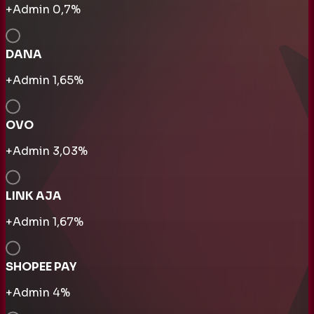
+Admin
0,7
%
DANA
+Admin
1,65
%
OVO
+Admin
3,03
%
LINK AJA
+Admin
1,67
%
SHOPEE PAY
+Admin
4
%