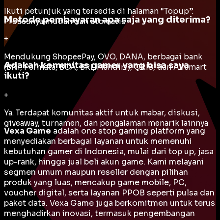
Ikuti petunjuk yang tersedia di halaman “Topup”.
Metode pembayaran apa saja yang diterima?
Prosesnya mudah dan otomatis
+
Mendukung ShopeePay, OVO, DANA, berbagai bank
Adakah komunitas gamer yang bisa saya
(BNI, Permata, BCA, BRI, Mandiri), QRIS, dan Alfamart
ikuti?
+
Ya. Terdapat komunitas aktif untuk mabar, diskusi,
giveaway, turnamen, dan pengalaman menarik lainnya
Vexa Game
adalah
one stop gaming platform
yang
menyediakan berbagai layanan untuk memenuhi
kebutuhan gamer di Indonesia, mulai dari top up, jasa
up-rank, hingga jual beli akun game. Kami melayani
segmen umum maupun reseller dengan pilihan
produk yang luas, mencakup game mobile, PC,
voucher digital, serta layanan PPOB seperti pulsa dan
paket data. Vexa Game juga berkomitmen untuk terus
menghadirkan inovasi, termasuk pengembangan