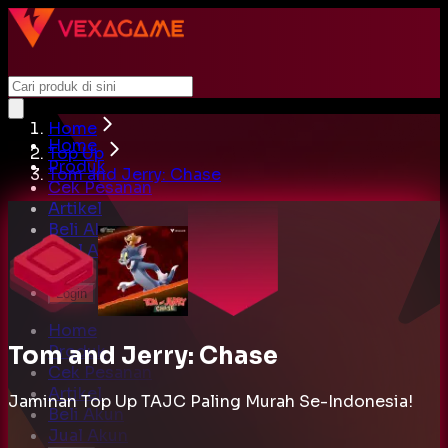
Home
Home
Top Up
Produk
Tom and Jerry: Chase
Cek Pesanan
Artikel
Beli Akun
Jual Akun
Cari
Login
Home
Tom and Jerry: Chase
Produk
Cek Pesanan
Artikel
Jaminan Top Up TAJC Paling Murah Se-Indonesia!
Beli Akun
Jual Akun