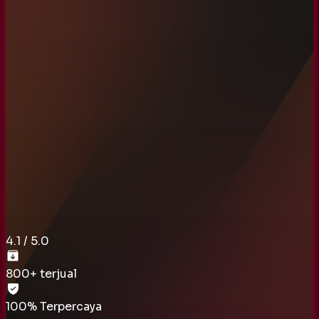
4.1
/ 5.0
800
+ terjual
100% Terpercaya