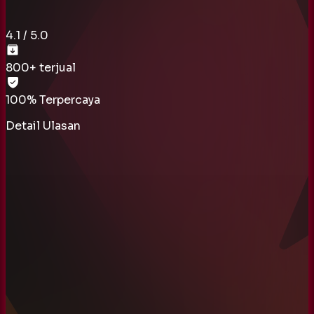
4.1
/ 5.0
800
+ terjual
100% Terpercaya
Detail Ulasan