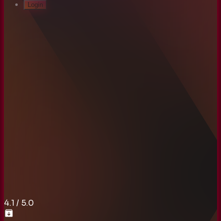
Login
4.1
/ 5.0