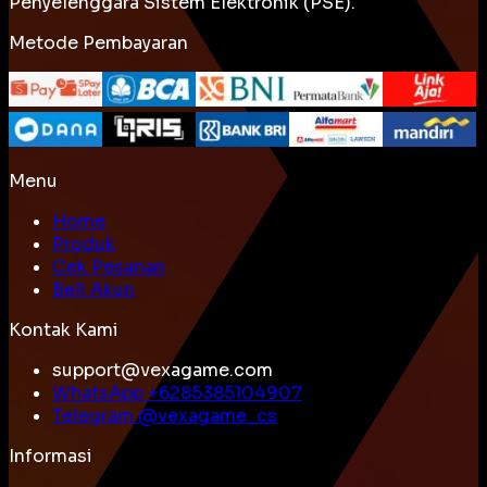
Penyelenggara Sistem Elektronik (PSE).
Metode Pembayaran
Menu
Home
Produk
Cek Pesanan
Beli Akun
Kontak Kami
support@vexagame.com
WhatsApp +
6285385104907
Telegram @
vexagame_cs
Informasi