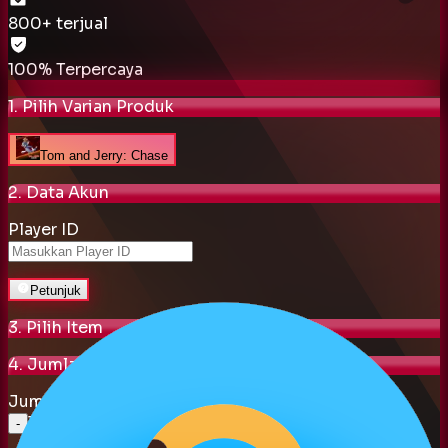
800
+ terjual
100% Terpercaya
1. Pilih Varian Produk
Tom and Jerry: Chase
2. Data Akun
Player ID
Petunjuk
3. Pilih Item
4. Jumlah Pembelian
Jumlah Pembelian
1
-
+