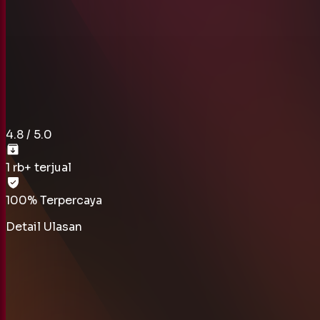
1 rb
+ terjual
100% Terpercaya
Detail Ulasan