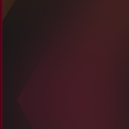
4.8
/ 5.0
1 rb
+ terjual