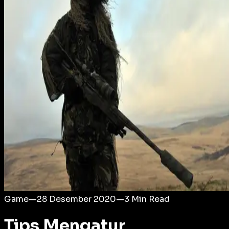
Login
Game
—
28 Desember 2020
—
3
Min Read
Tips Mengatur