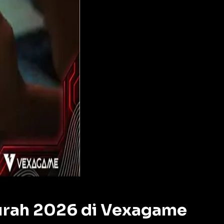
urah 2026 di Vexagame