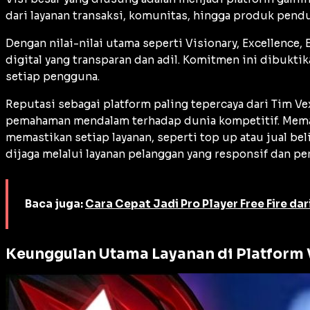
dari layanan transaksi, komunitas, hingga produk pend
Dengan nilai-nilai utama seperti
Visionary, Excellence,
digital yang transparan dan adil. Komitmen ini dibukt
setiap pengguna.
Reputasi sebagai platform paling tepercaya dari Tim V
pemahaman mendalam terhadap dunia kompetitif. Memasu
memastikan setiap layanan, seperti
top up
atau jual be
dijaga melalui layanan pelanggan yang responsif dan pe
Baca juga:
Cara Cepat Jadi Pro Player Free Fire dar
Keunggulan Utama Layanan di Platform