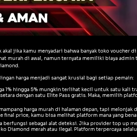
 akal jika kamu menyadari bahwa banyak toko voucher di
hat murah di awal, namun ternyata memiliki biaya admin 
Diamond.
ingan harga menjadi sangat krusial bagi setiap pemain:
 1% hingga 5% mungkin terlihat kecil untuk satu kali tr
a setara dengan satu
Elite Pass
gratis. Maka, memilih plat
mampang harga murah di halaman depan, tapi melonjak d
ke
final price
, kamu bisa melihat platform mana yang bena
ga berfungsi sebagai alat deteksi. Jika provider top up m
iko Diamond merah atau ilegal. Platform terpercaya sela