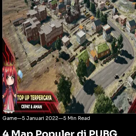
Login
Game
—
5 Januari 2022
—
5
Min Read
4 Map Populer di PUBG