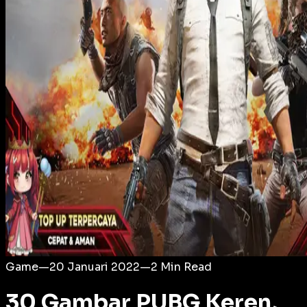
Login
Game
—
20 Januari 2022
—
2
Min Read
30 Gambar PUBG Keren,