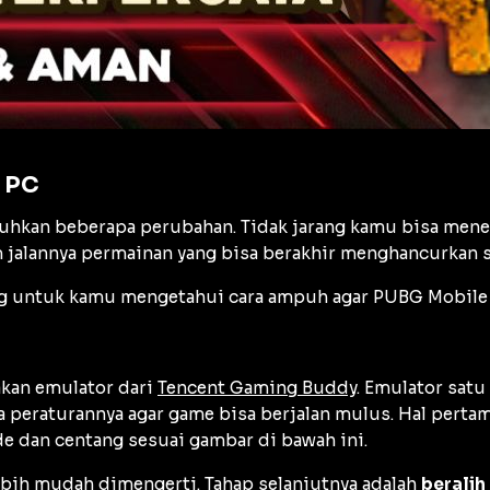
i PC
kan beberapa perubahan. Tidak jarang kamu bisa menemu
m jalannya permainan yang bisa berakhir menghancurkan s
ng untuk kamu mengetahui cara ampuh agar PUBG Mobile t
akan emulator dari
Tencent Gaming Buddy
. Emulator sat
peraturannya agar game bisa berjalan mulus. Hal perta
e dan centang sesuai gambar di bawah ini.
lebih mudah dimengerti. Tahap selanjutnya adalah
berali