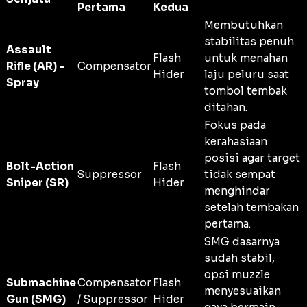
Pertama
Kedua
Membutuhkan
stabilitas penuh
Assault
Flash
untuk menahan
Rifle (AR) -
Compensator
Hider
laju peluru saat
Spray
tombol tembak
ditahan.
Fokus pada
kerahasiaan
posisi agar target
Bolt-Action
Flash
Suppressor
tidak sempat
Sniper (SR)
Hider
menghindar
setelah tembakan
pertama.
SMG dasarnya
sudah stabil,
opsi muzzle
Submachine
Compensator
Flash
menyesuaikan
Gun (SMG)
/ Suppressor
Hider