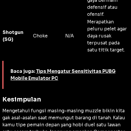
gaya bermain
defensif atau
ofensif.
Merapatkan
peluru pelet agar
Shotgun
Choke
N/A
daya rusak
(SG)
terpusat pada
satu titik target.
Baca juga:
Tips Mengatur Sensitivitas PUBG
Mobile Emulator PC
Kesimpulan
Mengetahui fungsi masing-masing muzzle bikin kita
gak asal-asalan saat memungut barang di tanah. Kalau
kamu tipe pemain depan yang hobi duel satu lawan