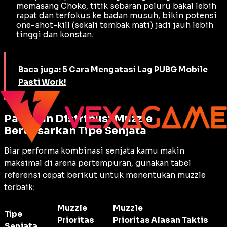
memasang Choke, titik sebaran peluru bakal lebih
rapat dan terfokus ke badan musuh, bikin potensi
one-shot-kill
(sekali tembak mati) jadi jauh lebih
tinggi dan konstan.
Baca juga:
5 Cara Mengatasi Lag PUBG Mobile
Pasti Work!
Panduan Distribusi Muzzle
Berdasarkan Tipe Senjata
Biar performa kombinasi senjata kamu makin
maksimal di arena pertempuran, gunakan tabel
referensi cepat berikut untuk menentukan muzzle
terbaik:
Muzzle
Muzzle
Tipe
Prioritas
Prioritas
Alasan Taktis
Senjata