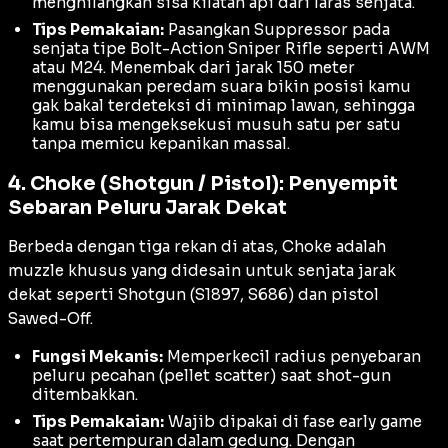
menghilangkan sisa kilatan api dari laras senjata.
Tips Pemakaian:
Pasangkan Suppressor pada
senjata tipe
Bolt-Action Sniper Rifle
seperti AWM
atau M24. Menembak dari jarak 150 meter
menggunakan peredam suara bikin posisi kamu
gak bakal terdeteksi di
minimap
lawan, sehingga
kamu bisa mengeksekusi musuh satu per satu
tanpa memicu kepanikan massal.
4. Choke (Shotgun / Pistol): Penyempit
Sebaran Peluru Jarak Dekat
Berbeda dengan tiga rekan di atas, Choke adalah
muzzle khusus yang didesain untuk senjata jarak
dekat seperti Shotgun (S1897, S686) dan pistol
Sawed-Off.
Fungsi Mekanis:
Memperkecil radius penyebaran
peluru pecahan (
pellet scatter
) saat shot-gun
ditembakkan.
Tips Pemakaian:
Wajib dipakai di fase
early game
saat pertempuran dalam gedung. Dengan