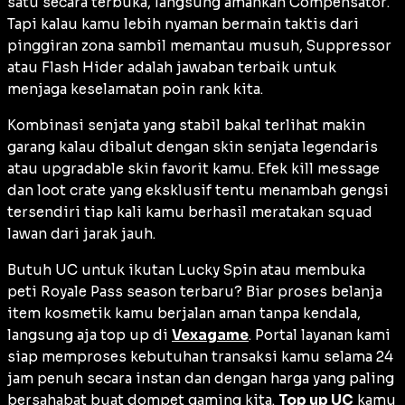
satu secara terbuka, langsung amankan
Compensator
.
Tapi kalau kamu lebih nyaman bermain taktis dari
pinggiran zona sambil memantau musuh,
Suppressor
atau
Flash Hider
adalah jawaban terbaik untuk
menjaga keselamatan poin rank kita.
Kombinasi senjata yang stabil bakal terlihat makin
garang kalau dibalut dengan skin senjata legendaris
atau
upgradable skin
favorit kamu. Efek
kill message
dan
loot crate
yang eksklusif tentu menambah gengsi
tersendiri tiap kali kamu berhasil meratakan squad
lawan dari jarak jauh.
Butuh UC untuk ikutan
Lucky Spin
atau membuka
peti
Royale Pass
season terbaru? Biar proses belanja
item kosmetik kamu berjalan aman tanpa kendala,
langsung aja top up di
Vexagame
. Portal layanan kami
siap memproses kebutuhan transaksi kamu selama 24
jam penuh secara instan dan dengan harga yang paling
bersahabat buat dompet gaming kita.
Top up UC
kamu