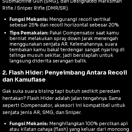
Submachine Gun
(SMG), dan
Designated Marksman
Rifle / Sniper Rifle
(DMR/SR).
Fungsi Mekanis:
Mengurangi
recoil
vertikal
sebesar 25% dan
recoil
horizontal sebesar 20%.
Tips Pemakaian:
Pakai Compensator saat kamu
berniat melakukan
spray down
jarak menengah
menggunakan senjata AR. Kelemahannya, suara
tembakan kamu bakal terdengar sangat nyaring di
telinga musuh sekitar, jadi bersiaplah untuk
langsung diderita serangan balik.
2. Flash Hider: Penyeimbang Antara Recoil
dan Kamuflase
Gak suka suara bising tapi butuh sedikit peredam
hentakan? Flash Hider adalah jalan tengahnya. Sama
seperti Compensator, aksesori ini kompatibel untuk
senjata jenis AR, SMG, dan Sniper.
Fungsi Mekanis:
Menghilangkan 100% percikan api
atau kilatan cahaya (
flash
) yang keluar dari moncong