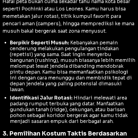
Hafal peta bukan cuma sekadar tahu nama kota besar
seperti Pochinki atau Los Leones. Kamu harus bisa
memetakan jalur rotasi, titik kumpul favorit para
pencari aman (
campers
), hingga memprediksi ke mana
musuh bakal bergerak saat zona menyusut.
Berpikir Seperti Musuh:
Kebanyakan pemain
cenderung melakukan pengulangan tindakan
(
repetisi
) yang sama. Saat ingin menyerbu
bangunan (
rushing
), musuh biasanya lebih memilih
melompat lewat jendela dibanding mendobrak
pintu depan. Kamu bisa memanfaatkan psikologi
ini dengan cara menunggu dan membidik tepat di
depan jendela yang paling potensial dimasuki
lawan.
Identifikasi Jalur Rotasi:
Hindari melewati area
padang rumput terbuka yang datar. Manfaatkan
gundukan tanah (
ridge
), cekungan, atau barisan
pohon sebagai koridor bergerak agar kamu tidak
menjadi sasaran empuk dari berbagai arah.
3. Pemilihan Kostum Taktis Berdasarkan