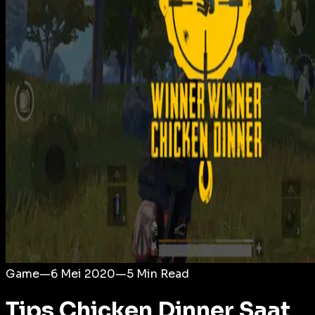
Login
Game
—
6 Mei 2020
—
5
Min Read
Tips Chicken Dinner Saat