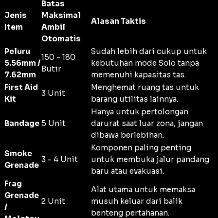
Batas
Jenis
Maksimal
Alasan Taktis
Item
Ambil
Otomatis
Peluru
Sudah lebih dari cukup untuk
150 - 180
5.56mm /
kebutuhan mode Solo tanpa
Butir
7.62mm
memenuhi kapasitas tas.
First Aid
Menghemat ruang tas untuk
3 Unit
Kit
barang utilitas lainnya.
Hanya untuk pertolongan
Bandage
5 Unit
darurat saat luar zona, jangan
dibawa berlebihan.
Komponen paling penting
Smoke
3 - 4 Unit
untuk membuka jalur pandang
Grenade
baru atau evakuasi.
Frag
Alat utama untuk memaksa
Grenade
2 Unit
musuh keluar dari balik
/
benteng pertahanan.