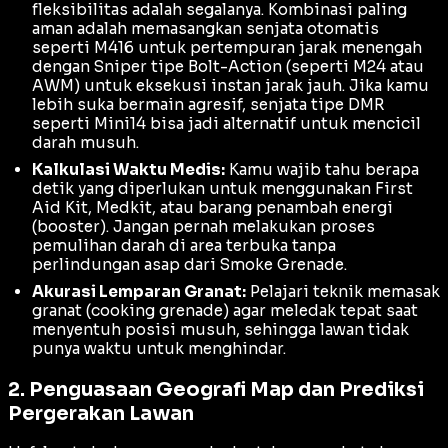
fleksibilitas adalah segalanya. Kombinasi paling
aman adalah memasangkan senjata otomatis
seperti M416 untuk pertempuran jarak menengah
dengan Sniper tipe
Bolt-Action
(seperti M24 atau
AWM) untuk eksekusi instan jarak jauh. Jika kamu
lebih suka bermain agresif, senjata tipe DMR
seperti Mini14 bisa jadi alternatif untuk mencicil
darah musuh.
Kalkulasi Waktu Medis:
Kamu wajib tahu berapa
detik yang diperlukan untuk menggunakan
First
Aid Kit
,
Medkit
, atau barang penambah energi
(
booster
). Jangan pernah melakukan proses
pemulihan darah di area terbuka tanpa
perlindungan asap dari
Smoke Grenade
.
Akurasi Lemparan Granat:
Pelajari teknik memasak
granat (
cooking grenade
) agar meledak tepat saat
menyentuh posisi musuh, sehingga lawan tidak
punya waktu untuk menghindar.
2. Penguasaan Geografi Map dan Prediksi
Pergerakan Lawan