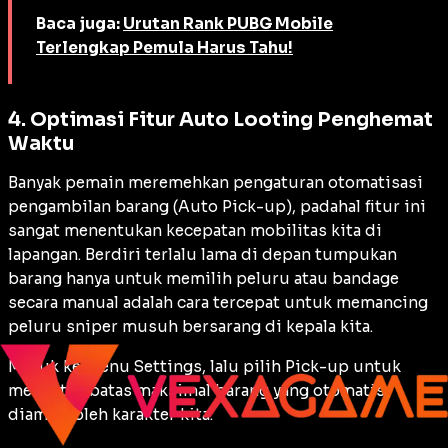
Baca juga:
Urutan Rank PUBG Mobile
Terlengkap Pemula Harus Tahu!
4. Optimasi Fitur Auto Looting Penghemat
Waktu
Banyak pemain meremehkan pengaturan otomatisasi
pengambilan barang (
Auto Pick-up
), padahal fitur ini
sangat menentukan kecepatan mobilitas kita di
lapangan. Berdiri terlalu lama di depan tumpukan
barang hanya untuk memilih peluru atau
bandage
secara manual adalah cara tercepat untuk memancing
peluru sniper musuh bersarang di kepala kita.
Masuk ke menu
Settings
, lalu pilih
Pick-up
untuk
mengatur batas maksimal barang yang otomatis
diambil oleh karakter kita: