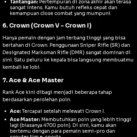
Tantangan:
Pertempuran di zona akhir akan terasa
sangat intens. Kamu butuh refleks cepat dan
kemampuan
close combat
yang mumpuni.
6. Crown (Crown V – Crown I)
Hanya pemain dengan jam terbang tinggi yang bisa
bertahan di Crown. Penggunaan
Sniper Rifle
(SR) dan
Designated Marksman Rifle
(DMR) sangat dominan di
sini. Satu peluru ke kepala bisa langsung membuatmu
kembali ke lobi.
7. Ace & Ace Master
Rank Ace kini dibagi menjadi beberapa tahap
berdasarkan perolehan poin.
Ace:
Tercapai setelah melewati Crown I.
Ace Master:
Membutuhkan poin yang lebih tinggi
lagi (biasanya 4700 poin). Di sini, kamu akan
bertemu dengan para pemain
semi-pro
dan
scouter
tim e-sports.