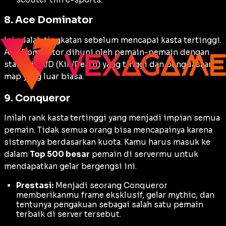
8. Ace Dominator
Ini adalah tingkatan sebelum mencapai kasta tertinggi.
Ace Dominator dihuni oleh pemain-pemain dengan
statistik K/D (
Kill/Death
) yang tinggi dan penguasaan
map
yang luar biasa.
9. Conqueror
Inilah rank kasta tertinggi yang menjadi impian semua
pemain. Tidak semua orang bisa mencapainya karena
sistemnya berdasarkan kuota. Kamu harus masuk ke
dalam
Top 500 besar
pemain di servermu untuk
mendapatkan gelar bergengsi ini.
Prestasi:
Menjadi seorang Conqueror
memberikanmu
frame
eksklusif, gelar
mythic
, dan
tentunya pengakuan sebagai salah satu pemain
terbaik di server tersebut.